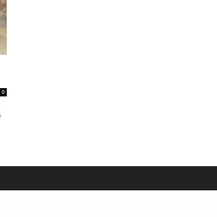
0
ă
e