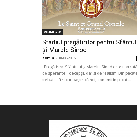
Actualitate
Stadiul pregătirilor pentru Sfântul
și Marele Sinod
admin
-
10/06/2016
Pregătirea Sfântului și Marelui Sinod este marcat
de speranțe, decepții, dar și de realism. Din păcat
trebuie să recunoaștm că noi, oamenii implicați...