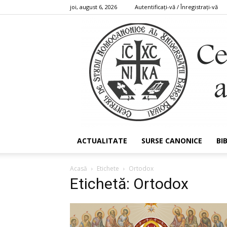
joi, august 6, 2026
Autentificați-vă / Înregistrați-vă
ACTUALITATE
SURSE CANONICE
BI
Acasă
Etichete
Ortodox
Etichetă: Ortodox