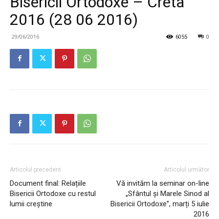
Bisericii Ortodoxe – Creta
2016 (28 06 2016)
29/06/2016
6055
0
Articolul precedent
Articolul următor
Document final: Relațiile
Vă invităm la seminar on-line
Bisericii Ortodoxe cu restul
„Sfântul și Marele Sinod al
lumii creștine
Bisericii Ortodoxe”, marți 5 iulie
2016