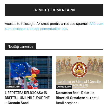
Acest site folosește Akismet pentru a reduce spamul.
Află cum
sunt procesate datele comentariilor tale
.
Noutăți canonice
Actualitate
Actualitate
LIBERTATEA RELIGIOASĂ ÎN
Document final: Relațiile
DREPTUL UNIUNII EUROPENE
Bisericii Ortodoxe cu restul
– Cosmin Santi
lumii creștine