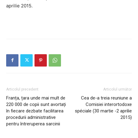
aprilie 2015.
Articolul precedent
Articolul următor
Franța, țara unde mai mult de
Cea de-a treia reuniune a
220 000 de copii sunt avortați
Comisiei interortodoxe
în fiecare dezbate facilitarea
spéciale (30 martie -2 aprilie
procedurii administrative
2015)
pentru întreruperea sarcinii