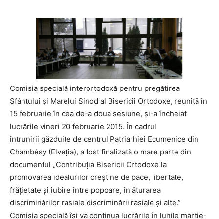
Comisia specială interortodoxă pentru pregătirea
Sfântului și Marelui Sinod al Bisericii Ortodoxe, reunită în
15 februarie în cea de-a doua sesiune, și-a încheiat
lucrările vineri 20 februarie 2015. În cadrul
întrunirii găzduite de centrul Patriarhiei Ecumenice din
Chambésy (Elveția), a fost finalizată o mare parte din
documentul „Contribuția Bisericii Ortodoxe la
promovarea idealurilor creștine de pace, libertate,
frățietate și iubire între popoare, înlăturarea
discriminărilor rasiale discriminării rasiale și alte.”
Comisia specială își va continua lucrările în lunile martie-