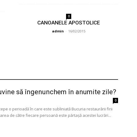
0
CANOANELE APOSTOLICE
i
admin
-
16/02/2015
uvine să îngenunchem în anumite zile?
0
cepe o perioadă în care este subliniată Bucuria restaurării firii
area de către fiecare persoană este părtașă acestei lucrări...