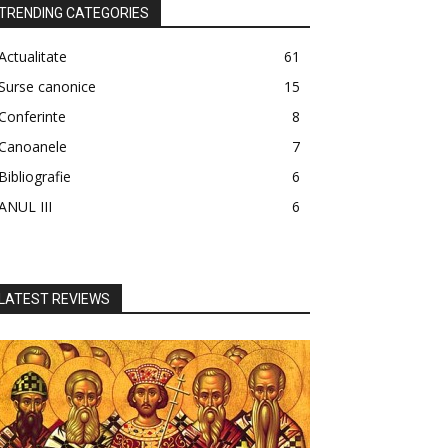
TRENDING CATEGORIES
Actualitate
61
Surse canonice
15
Conferinte
8
Canoanele
7
Bibliografie
6
ANUL III
6
LATEST REVIEWS