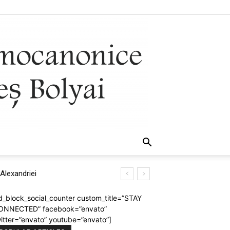
lexandriei
d_block_social_counter custom_title=”STAY
ONNECTED” facebook=”envato”
itter=”envato” youtube=”envato”]