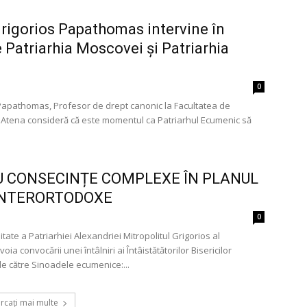
Grigorios Papathomas intervine în
e Patriarhia Moscovei și Patriarhia
0
 Papathomas, Profesor de drept canonic la Facultatea de
 Atena consideră că este momentul ca Patriarhul Ecumenic să
CU CONSECINȚE COMPLEXE ÎN PLANUL
 INTERORTODOXE
0
ate a Patriarhiei Alexandriei Mitropolitul Grigorios al
a convocării unei întâlniri ai Întâistătătorilor Bisericilor
e către Sinoadele ecumenice:...
ărcați mai multe