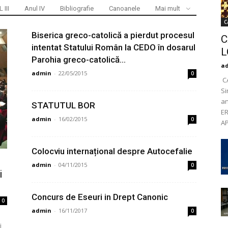
 III
Anul IV
Bibliografie
Canoanele
Mai mult
C
Biserica greco-catolică a pierdut procesul
C
intentat Statului Român la CEDO în dosarul
L
Parohia greco-catolică...
a
admin
-
22/05/2015
0
C
Si
an
STATUTUL BOR
ER
admin
-
16/02/2015
0
AP
Colocviu internațional despre Autocefalie
admin
-
04/11/2015
0
i
Concurs de Eseuri in Drept Canonic
0
admin
-
16/11/2017
0
i