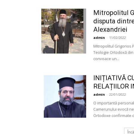
Mitropolitul 
disputa dintr
Alexandriei
admin
-
11/02/2022
Mitropolitul Grigorios
Teologie Ortodoxă din
convoace un...
INIȚIATIVĂ 
RELAȚIILOR
admin
-
22/01/2022
O importantă personalit
Camerunului evocă nevoi
Ortodoxe confirmate d
Înc