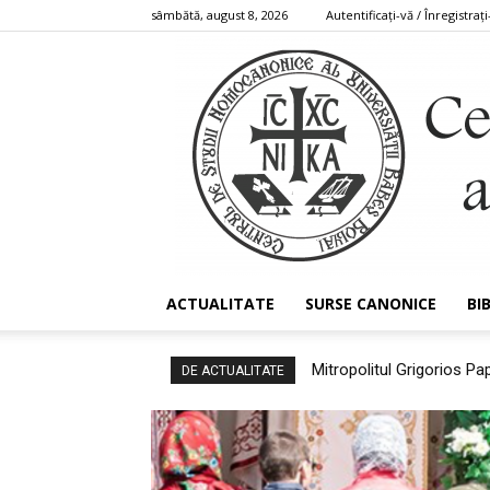
sâmbătă, august 8, 2026
Autentificați-vă / Înregistrați
ACTUALITATE
SURSE CANONICE
BI
Mitropolitul Grigorios Papa
INIȚIATIVĂ CU CONSE
DE ACTUALITATE