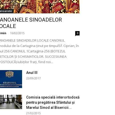
anoanele
ANOANELE SINOADELOR
OCALE
dmin
-
16/02/2015
0
ANOANELE SINOADELOR LOCALE CANONUL
nodului de la Cartagina ţinut pe timpulSf. Ciprian, în
ul 256 CANONUL 1Cartagina-256 (BOTEZUL
ETICILOR ŞI SCHISMATICILOR. SUCCESIUNEA
OSTOLICĂ) Iubiţilor fraţi, fiind noi...
Anul III
22/09/2017
Comisia specială interortodoxă
pentru pregătirea Sfântului și
Marelui Sinod al Bisericii...
21/02/2015