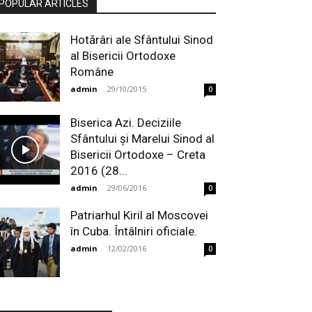
POPULAR ARTICLES
Hotărâri ale Sfântului Sinod
al Bisericii Ortodoxe
Române
admin
-
29/10/2015
0
Biserica Azi. Deciziile
Sfântului și Marelui Sinod al
Bisericii Ortodoxe – Creta
2016 (28...
admin
-
29/06/2016
0
Patriarhul Kiril al Moscovei
în Cuba. Întâlniri oficiale.
admin
-
12/02/2016
0