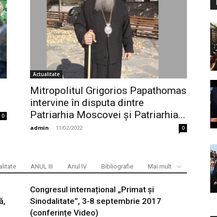
Actualitate
Mitropolitul Grigorios Papathomas
intervine în disputa dintre
Patriarhia Moscovei și Patriarhia...
0
admin
-
11/02/2022
0
litate
ANUL III
Anul IV
Bibliografie
Mai mult
Congresul internațional „Primat și
ă,
Sinodalitate”, 3-8 septembrie 2017
(conferințe Video)