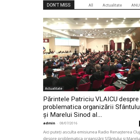
DON'T MISS
All
Actualitate
ANUL
Actualitate
Părintele Patriciu VLAICU despre
problematica organizării Sfântulu
și Marelui Sinod al...
admin
-
08/07/2016
Aici puteți asculta emisiunea Radio Renașterea Cluj
despre problematica organizării Sfântului și Marelu