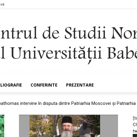
-vă
BLIOGRAFIE
CONFERINTE
PREZENTARE
Nomocanon
thomas intervine în disputa dintre Patriarhia Moscovei și Patriarhia A
CINȚE COMPLEXE ÎN PLANUL RELAȚIILOR INTERORTODOXE
[t
C
tw