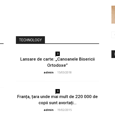
TECHNOLOGY
0
Lansare de carte: „Canoanele Bisericii
Ortodoxe”
admin
-
15/03/2018
0
Franța, țara unde mai mult de 220 000 de
copii sunt avortați...
admin
-
19/02/2015