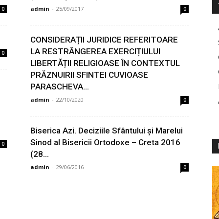
admin
-
25/09/2017
0
0
CONSIDERAȚII JURIDICE REFERITOARE
LA RESTRÂNGEREA EXERCIȚIULUI
0
LIBERTĂȚII RELIGIOASE ÎN CONTEXTUL
PRĂZNUIRII SFINTEI CUVIOASE
PARASCHEVA...
admin
-
22/10/2020
0
Biserica Azi. Deciziile Sfântului și Marelui
Sinod al Bisericii Ortodoxe – Creta 2016
0
(28...
admin
-
29/06/2016
0