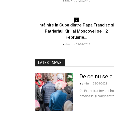
admin
-
22/09/2017
0
Întâlnire în Cuba dintre Papa Francisc ș
Patriarhul Kiril al Moscovei pe 12
Februarie...
admin
-
08/02/2016
LATEST NEWS
De ce nu se c
admin
-
25/04/2022
Cu Praznicul Învierii în
omenești și conștientiz