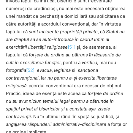
invoca faptul că întrucât bisericile sunt frecventate
numeroși de credincioși, nu mai este necesară obținerea
unei mandat de percheziție domiciliară sau solicitarea de
către autorități a acordului convențional, dar în virtutea
faptului că
sunt incidente proprietăți private
, că
Statul nu
are dreptul să se auto-introducă în cadrul intim al
exercitării libertății religioase
[51]
și, de asemenea, al
faptului că
forțele de ordine au pătruns în lăcașurile de
cult în exercitarea funcției
, pentru a
verifica
, mai nou
fotografia
[52]
,
evacua
,
legitima
și,
sancționa
contravențional
, iar
nu pentru a-și exercita libertatea
religioasă
, acordul convențional era necesar de obținut.
Practic, ideea de esență este aceea că
forțele de ordine
nu au avut niciun temeiul legal pentru a pătrunde în
spațiul privat al bisericilor și a constata așa-zisele
contravenții
. Nu în ultimul rând, în speță se justifică, și
angajarea răspunderii administrativ-disciplinare
a forțelor
de ordine implicate.