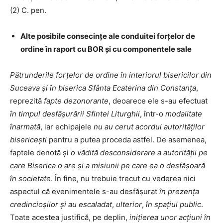
(2) C. pen.
Alte posibile consecințe ale conduitei forțelor de
ordine în raport cu BOR și cu componentele sale
Pătrunderile forțelor de ordine
în interiorul bisericilor din
Suceava și în biserica Sfânta Ecaterina din Constanța
,
reprezită
fapte dezonorante
, deoarece ele s-au efectuat
în timpul desfășurării Sfintei Liturghii
, într-o
modalitate
înarmată
, iar echipajele
nu au cerut acordul autorităților
bisericești
pentru a putea proceda astfel. De asemenea,
faptele denotă și
o vădită desconsiderare a autorității pe
care Biserica o are
și a misiunii pe care ea o desfășoară
în societate
. În fine, nu trebuie trecut cu vederea nici
aspectul că evenimentele s-au desfășurat
în prezența
credincioșilor și au escaladat
,
ulterior
,
în spațiul public
.
Toate acestea justifică, pe deplin,
inițierea unor acțiuni în