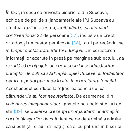
În fapt
, în ceea ce privește bisericile din Suceava,
echipaje de poliție și jandarmerie ale IPJ Suceava au
efectuat
razii
în acestea,
legitimând
și
sanționând
contrvențional
22 de persoane
[37]
, inclusiv un preot
ortodox și un pastor penticostal
[38]
, totul petrecându-se
în timpul desfășurării Sfintei Liturghii
. Din cercetarea
informațiilor apărute în presă pe marginea subiectului,
nu
rezultă că echipajele au cerut acordul conducătorilor
unităților de cult
sau
Arhiepiscopiei
Sucevei și Rădăuților
pentru a putea pătrunde în ele
,
în exercitarea funcției
.
Acest aspect conduce la reținerea concluziei că
pătrunderile au fost neautorizate
. De asemenea, din
vizionarea imaginilor video
, postate pe unele site-uri de
știri
[39]
, se observă
prezența unor jandarmi înarmați în
curțile lăcașurilor de cult
, fapt ce ne determină a admite
că și polițiștii erau înarmați și că ei au pătruns în biserici