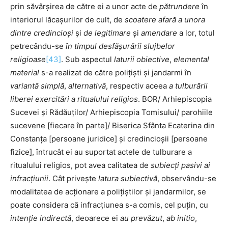
prin săvârșirea de către ei a unor acte de
pătrundere
în
interiorul lăcașurilor de cult, de
scoatere afară a unora
dintre credincioși
și
de legitimare
și
amendare
a lor, totul
petrecându-se
în timpul desfășurării slujbelor
religioase
[43]
. Sub aspectul
laturii obiective
,
elemental
material
s-a realizat de către polițiști și jandarmi în
variantă simplă
,
alternativă
, respectiv aceea
a tulburării
liberei exercitări a ritualului religios
. BOR/ Arhiepiscopia
Sucevei și Rădăuților/ Arhiepiscopia Tomisului/ parohiile
sucevene [fiecare în parte]/ Biserica Sfânta Ecaterina din
Constanța [persoane juridice] și credincioșii [persoane
fizice], întrucât ei au suportat actele de tulburare a
ritualului religios, pot avea calitatea de
subiecți pasivi
ai
infracțiunii
. Cât privește
latura subiectivă
, observându-se
modalitatea de acționare a polițiștilor și jandarmilor, se
poate considera că infracțiunea s-a comis, cel puțin, cu
intenție indirectă
, deoarece ei
au prevăzut
,
ab initio
,