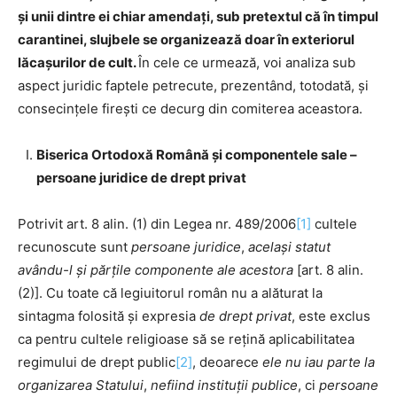
și unii dintre ei chiar amendați, sub pretextul că în timpul
carantinei, slujbele se organizează doar în exteriorul
lăcaşurilor de cult.
În cele ce urmează, voi analiza sub
aspect juridic faptele petrecute, prezentând, totodată, și
consecințele firești ce decurg din comiterea aceastora.
Biserica Ortodoxă Română și componentele sale –
persoane juridice de drept privat
Potrivit art. 8 alin. (1) din Legea nr. 489/2006
[1]
cultele
recunoscute sunt
persoane juridice
,
același statut
avându-l și părțile componente ale acestora
[art. 8 alin.
(2)]. Cu toate că legiuitorul român nu a alăturat la
sintagma folosită și expresia
de drept privat
, este exclus
ca pentru cultele religioase să se rețină aplicabilitatea
regimului de drept public
[2]
, deoarece
ele nu iau parte la
organizarea Statului
,
nefiind
instituții publice
, ci
persoane