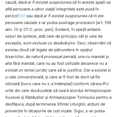
cauză
;
dacă ar fi existat suspiciunea că în aceste spații se
află persoane a căror viață/ integritate este pusă în
pericol
[50]
sau
dacă ar fi existat suspiciunea că în ele
persoane căutate s-ar putea sustrage procedurii
[art. 159
alin. (1) și (7) C. proc. pen]. Evident, în speță ambele
seturi de ipoteze, atât cele de principiu cât și cele de
excepție,
sunt excluse cu desăvârșire
. Deci, observăm că
existau
două
căi legale
de pătrundere în spațiul
bisericilor,
de natură procesual penală
, una cu mandat și
alta fără mandat, care
nu au fost utilizate deoarece nu a
existat un temei juridic care să le justifice
. Dar a existat și
o cale
convențională
, și care ar fi fost de dorit să fie
utilizată [lucru care nu s-a întâmplat] conform căreia IPJ-
urile din cele două județe să ceară acordul Arhiepiscopiei
Sucevei și Rădăuților și Arhiepiscopiei Tomisului pentru a
desfășura,
după terminarea Sfintei Liturghii
,
acțiuni de
prevenție
în lăcașurile de cult vizate. Sigur, s-ar putea