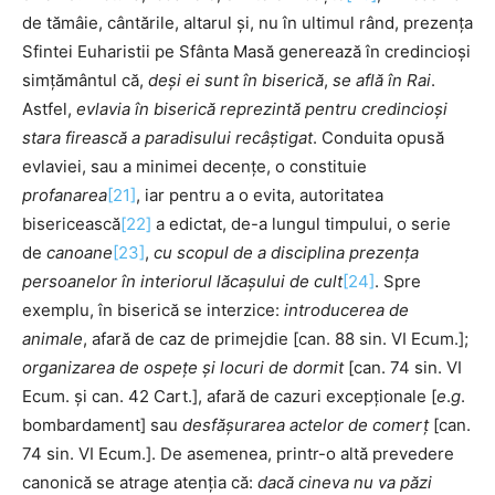
de tămâie, cântările, altarul și, nu în ultimul rând, prezența
Sfintei Euharistii pe Sfânta Masă generează în credincioși
simțământul că,
deși ei sunt în biserică
,
se află în Rai
.
Astfel,
evlavia în biserică reprezintă pentru credincioși
stara firească a paradisului recâștigat
. Conduita opusă
evlaviei, sau a minimei decențe, o constituie
profanarea
[21]
, iar pentru a o evita, autoritatea
bisericească
[22]
a edictat, de-a lungul timpului, o serie
de
canoane
[23]
,
cu scopul de a disciplina prezența
persoanelor în interiorul lăcașului de cult
[24]
. Spre
exemplu, în biserică se interzice:
introducerea de
animale
, afară de caz de primejdie [can. 88 sin. VI Ecum.];
organizarea de
ospețe
și locuri de dormit
[can. 74 sin. VI
Ecum. și can. 42 Cart.], afară de cazuri excepționale [
e
.
g
.
bombardament] sau
desfășurarea actelor de comerț
[can.
74 sin. VI Ecum.]. De asemenea, printr-o altă prevedere
canonică se atrage atenția că:
dacă cineva nu va păzi