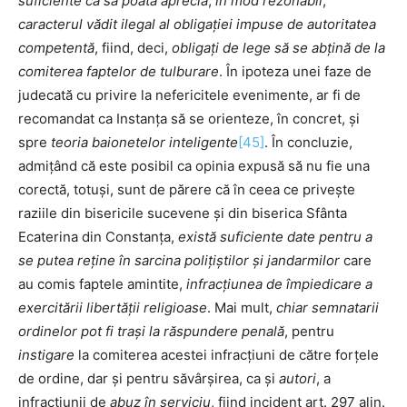
suficiente ca să poată aprecia
,
în mod rezonabil
,
caracterul vădit ilegal al obligației impuse de autoritatea
competentă
, fiind, deci,
obligați de lege să se abțină
de la
comiterea faptelor de tulburare
. În ipoteza unei faze de
judecată cu privire la nefericitele evenimente, ar fi de
recomandat ca Instanța să se orienteze, în concret, și
spre
teoria baionetelor inteligente
[45]
. În concluzie,
admițând că este posibil ca opinia expusă să nu fie una
corectă, totuși, sunt de părere că în ceea ce privește
raziile din bisericile sucevene și din biserica Sfânta
Ecaterina din Constanța,
există suficiente date pentru a
se putea reține în sarcina polițiștilor și jandarmilor
care
au comis faptele amintite,
infracțiunea de
împiedicare a
exercitării libertății religioase
. Mai mult,
chiar semnatarii
ordinelor pot fi trași la răspundere penală
, pentru
instigare
la comiterea acestei infracțiuni de către forțele
de ordine, dar și pentru săvârșirea, ca și
autori
, a
infracțiunii de
abuz în serviciu
, fiind incident art. 297 alin.