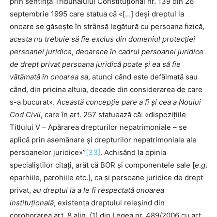
prin sentința Tribunalului Constituțional nr. 139 din 26
septembrie 1995 care statua că «[…] deși dreptul la
onoare se găsește în strânsă legătură cu persoana fizică,
acesta nu trebuie să fie exclus din domeniul protecției
persoanei juridice
,
deoarece în cadrul persoanei juridice
de drept privat persoana juridică poate și ea să fie
vătămată în onoarea sa
, atunci când este defăimată sau
când, din pricina altuia, decade din considerarea de care
s-a bucurat».
Această concepție pare a fi și cea a Noului
Cod Civil
, care în art. 257 statuează că: «dispozițiile
Titlului V – Apărarea drepturilor nepatrimoniale – se
aplică prin asemănare și drepturilor nepatrimoniale ale
persoanelor juridice»”
[33]
. Achisând la opinia
specialiștilor citați, arăt că BOR și componentele sale [
e
.
g
.
eparhiile, parohiile etc.], ca și persoane juridice de drept
privat,
au dreptul la a le fi respectată onoarea
instituțională
, existența dreptului reieșind din
coroborarea art. 8 alin. (1) din Legea nr. 489/2006 cu art.