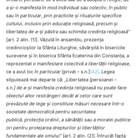
a și-o manifesta în mod individual sau colectiv
,
în public
sau în particular
,
prin practicile și ritualurile specifice
cultului
,
inclusiv prin educație religioasă
,
precum și
libertatea de a-și păstra sau schimba credința religioasă”
[art. 2 alin. (1)]. Văzută în ansamblu, prezența
credincioșilor la Sfânta Liturghie, săvărșită în bisericile
sucevene și în biserica Sfânta Ecaterina din Constanța, a
reprezentat
o manifestare colectivă a libertății religioase
,
ce a avut loc
în
particular
[privat – s.n.]
[42]
. Legea
stipulează mai departe că: „
Libertatea [persoanei –
s
.n.] de a-și manifesta credința religioasă nu poate face
obiectul altor restrângeri decât al celor care sunt
prevăzute de lege și constituie măsuri necesare într-o
societate democratică pentru securitatea
publică
,
protecția ordinii
,
a sănătății sau a moralei publice
ori pentru protejarea drepturilor și libertăților
fundamentale ale omului”
[art. 2 alin. (2)]. Întrucât fapta