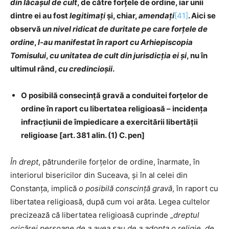
din lăcașul de cult
, de către forţele de ordine, iar unii
dintre ei au fost
legitimați
și, chiar,
amendați
[41]
. Aici se
observă
un nivel ridicat de duritate
pe care forțele de
ordine
,
l-au manifestat în raport cu Arhiepiscopia
Tomisului
,
cu unitatea de cult din jurisdicția ei și
, nu în
ultimul rând,
cu credincioșii
.
O posibilă consecință gravă a conduitei forțelor de
ordine în raport cu libertatea religioasă – incidența
infracțiunii de împiedicare a exercitării libertății
religioase
[art. 381 alin. (1) C. pen]
În drept
, pătrunderile forțelor de ordine, înarmate, în
interiorul bisericilor din Suceava, și în al celei din
Constanța, implică
o posibilă conscință gravă
, în raport cu
libertatea religioasă, după cum voi arăta. Legea cultelor
precizează că libertatea religioasă cuprinde „
dreptul
oricărei persoane de a avea sau de a adopta o religie
,
de