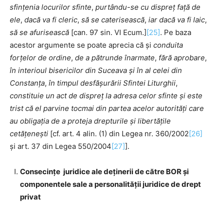
sfințenia locurilor sfinte
,
purtându-se cu dispreț față de
ele
,
dacă va fi cleric
,
să se caterisească
,
iar dacă va fi laic
,
să se afurisească
[can. 97 sin. VI Ecum.]
[25]
. Pe baza
acestor argumente se poate aprecia că și
conduita
forțelor de ordine
,
de a pătrunde înarmate
,
fără aprobare
,
în interioul bisericilor din Suceava și în al celei din
Constanța
,
în timpul desfășurării Sfintei Liturghii
,
constituie un act de dispreț la adresa celor sfinte
și este
trist că el parvine tocmai din partea acelor autorități care
au obligația de a proteja drepturile și libertățile
cetățenești
[cf. art. 4 alin. (1) din Legea nr. 360/2002
[26]
și art. 37 din Legea 550/2004
[27]
].
Consecințe juridice ale deținerii de către BOR și
componentele sale a personalității juridice de drept
privat