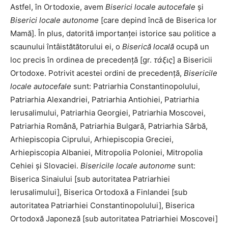
Astfel, în Ortodoxie, avem
Biserici locale autocefale
şi
Biserici locale autonome
[care depind încă de Biserica lor
Mamă]. În plus, datorită importanţei istorice sau politice a
scaunului întâistătătorului ei, o
Biserică locală
ocupă un
loc precis în ordinea de precedenţă [gr.
τάξις
] a Bisericii
Ortodoxe. Potrivit acestei ordini de precedenţă,
Bisericile
locale autocefale
sunt: Patriarhia Constantinopolului,
Patriarhia Alexandriei, Patriarhia Antiohiei, Patriarhia
Ierusalimului, Patriarhia Georgiei, Patriarhia Moscovei,
Patriarhia Română, Patriarhia Bulgară, Patriarhia Sârbă,
Arhiepiscopia Ciprului, Arhiepiscopia Greciei,
Arhiepiscopia Albaniei, Mitropolia Poloniei, Mitropolia
Cehiei şi Slovaciei.
Bisericile locale autonome
sunt:
Biserica Sinaiului [sub autoritatea Patriarhiei
Ierusalimului], Biserica Ortodoxă a Finlandei [sub
autoritatea Patriarhiei Constantinopolului], Biserica
Ortodoxă Japoneză [sub autoritatea Patriarhiei Moscovei]