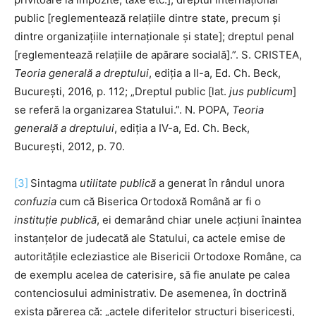
public [reglementează relaţiile dintre state, precum şi
dintre organizaţiile internaţionale şi state]; dreptul penal
[reglementează relaţiile de apărare socială].”. S. CRISTEA,
Teoria generală a dreptului
, ediția a II-a, Ed. Ch. Beck,
București, 2016, p. 112; „Dreptul public [lat.
jus publicum
]
se referă la organizarea Statului.”. N. POPA,
Teoria
generală a dreptului
, ediția a IV-a, Ed. Ch. Beck,
București, 2012, p. 70.
[3]
Sintagma
utilitate publică
a generat în rândul unora
confuzia
cum că Biserica Ortodoxă Română ar fi o
instituție publică
, ei demarând chiar unele acțiuni înaintea
instanțelor de judecată ale Statului, ca actele emise de
autoritățile ecleziastice ale Bisericii Ortodoxe Române, ca
de exemplu acelea de caterisire, să fie anulate pe calea
contenciosului administrativ. De asemenea, în doctrină
exista părerea că: „actele diferitelor structuri bisericești,