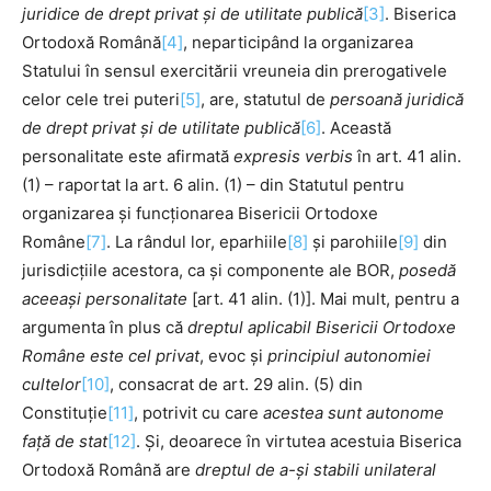
juridice de drept privat și de utilitate publică
[3]
. Biserica
Ortodoxă Română
[4]
, neparticipând la organizarea
Statului în sensul exercitării vreuneia din prerogativele
celor cele trei puteri
[5]
, are, statutul de
persoană juridică
de drept privat și de utilitate publică
[6]
. Această
personalitate este afirmată
expresis verbis
în art. 41 alin.
(1) – raportat la art. 6 alin. (1) – din Statutul pentru
organizarea și funcționarea Bisericii Ortodoxe
Române
[7]
. La rândul lor, eparhiile
[8]
și parohiile
[9]
din
jurisdicțiile acestora, ca și componente ale BOR,
posedă
aceeași personalitate
[art. 41 alin. (1)]. Mai mult, pentru a
argumenta în plus că
dreptul aplicabil Bisericii Ortodoxe
Române este
cel privat
, evoc și
principiul autonomiei
cultelor
[10]
, consacrat de art. 29 alin. (5) din
Constituție
[11]
, potrivit cu care
acestea sunt autonome
faţă de stat
[12]
. Și, deoarece în virtutea acestuia Biserica
Ortodoxă Română are
dreptul de a-și stabili unilateral