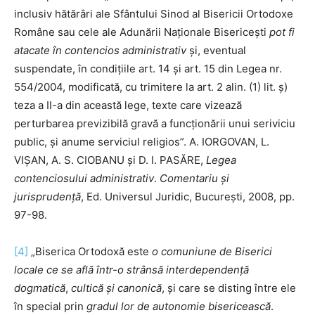
inclusiv hătărâri ale Sfântului Sinod al Bisericii Ortodoxe
Române sau cele ale Adunării Naționale Bisericești
pot fi
atacate în contencios administrativ
și, eventual
suspendate, în condițiile art. 14 și art. 15 din Legea nr.
554/2004, modificată, cu trimitere la art. 2 alin. (1) lit. ș)
teza a II-a din această lege, texte care vizează
perturbarea previzibilă gravă a funcționării unui seriviciu
public, și anume serviciul religios”. A. IORGOVAN, L.
VIȘAN, A. S. CIOBANU și D. I. PASĂRE,
Legea
contenciosului administrativ
.
Comentariu și
jurisprudență
, Ed. Universul Juridic, București, 2008, pp.
97-98.
[4]
„Biserica Ortodoxă este
o comuniune de Biserici
locale ce se află într-o strânsă interdependenţă
dogmatică
,
cultică şi canonică
, şi care se disting între ele
în special prin
gradul lor de autonomie bisericească
.