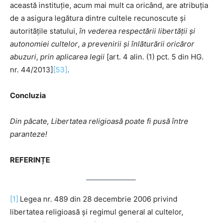
această instituție, acum mai mult ca oricând, are atribuția
de a asigura legătura dintre cultele recunoscute şi
autoritățile statului,
în vederea respectării libertăţii şi
autonomiei cultelor
,
a prevenirii şi înlăturării oricăror
abuzuri
,
prin aplicarea legii
[art. 4 alin. (1) pct. 5 din HG.
nr. 44/2013]
[53]
.
Concluzia
Din păcate, Libertatea religioasă poate fi pusă între
paranteze!
REFERINȚE
[1]
Legea nr. 489 din 28 decembrie 2006 privind
libertatea religioasă și regimul general al cultelor,