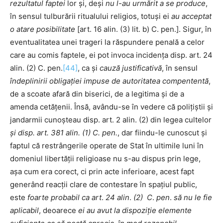
rezultatul faptei
lor și, deși
nu l-au urmărit a se produce
,
în sensul tulburării ritualului religios, totuși ei
au acceptat
o atare posibilitate
[art. 16 alin. (3) lit. b) C. pen.]. Sigur, în
eventualitatea unei trageri la răspundere penală a celor
care au comis faptele, ei pot invoca incidența disp. art. 24
alin. (2) C. pen.
[44]
, ca și
cauză justificativă
, în sensul
îndeplinirii obligației impuse de autoritatea compententă
,
de a scoate afară din biserici, de a legitima și de a
amenda cetățenii. Însă, avându-se în vedere că polițiștii și
jandarmii cunoșteau disp. art. 2 alin. (2) din legea cultelor
și disp. art. 381 alin. (1) C. pen.
, dar fiindu-le cunoscut și
faptul că restrângerile operate de Stat în ultimile luni în
domeniul libertății religioase nu s-au dispus prin lege,
așa cum era corect, ci prin acte inferioare, acest fapt
generând reacții clare de contestare în spațiul public,
este
foarte probabil ca art
.
24 alin
.
(2) C
.
pen
.
să nu le fie
aplicabil
, deoarece
ei au avut la dispoziție elemente