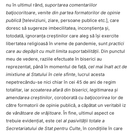
nu în ultimul rând,
suportarea comentariilor
batjocoritoare
,
venite din partea formatorilor de opinie
publică
[televiziuni, ziare, persoane publice etc.], care
doresc să sugereze imbecilitatea, inconștiența și,
totodată, ignoranța creștinilor care aleg să își exercite
libertatea religioasă în vreme de pandemie, sunt
practici
care au depășit cu mult limita suportabilității
. Din punctul
meu de vedere, raziile efectuate în biserici au
reprezentat, până în momentul de față,
cel mai înalt act de
imixtiune al Statului în cele sfinte
, lucrul acesta
nepetrecându-se nici chiar în cei 45 de ani de regim
totalitar, iar
scoaterea afară din biserici
,
legitimarea
și
amendarea creștinilor
, coroborată cu
batjocorirea lor
de
către formatorii de opinie publică, a căpătat un veritabil iz
de
vânătoare de vrăjitoare
. În fine, ultimul aspect ce
trebuie evidențiat, este cel
al pasivității totale a
Secretariatului de Stat pentru Culte
, în condițiile în care