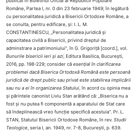
publicat în Buletinul Oficial al Republicii Populare
Române, Partea I, nr. 0 din 23 februarie 1949; în legătură
cu personalitatea juridică a Bisericii Ortodoxe Române, a
se conulta, pentru edificare, și: I. L. M.
CONSTANTINESCU, „Personalitatea juridică și
capacitatea civilă a Bisericii, privind dreptul de
adminstrare a patrimoniului”, în G. Grigoriță [coord.], vol.
Bunurile bisericii ieri și azi
, Editura Basilica, București,
2016, pp. 198-229; consider că
esențial
în clarificarea
problemei dacă Biserica Ortodoxă Română este persoană
juridică de drept public sau privat este
stabilirea implicării
sau nu a ei în organizarea Statului
, în acord cu opinia mea
și părintele canonist Liviu Stan arătând că: „Biserica nu a
fost și nu putea fi componentă a aparatului de Stat care
să îndeplinească vreo funcție specifică acestuia”. Pr. L.
STAN, Statutul Bisericii Ortodoxe Române, în rev.
Studii
Teologice
, seria I, an. 1949, nr. 7-8, București, p. 639.