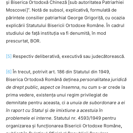
şi Biserica Ortodoxă Chineză [sub autoritatea Patriarhiei
Moscovei]”. Notă de subsol, explicativă, formulată de
părintele consilier patriarhial George Grigoriță, cu ocazia
explicării Statutului Bisericii Ortodoxe Române. În cadrul
studiului de față instituția va fi denumită, în mod
prescurtat, BOR.
[5]
Respectiv deliberativă, executivă sau judecătorească.
[6]
În trecut, potrivit art. 186 din Statutul din 1949,
Biserica Ortodoxă Română deținea
personalitatea juridică
de drept public
,
aspect ce însemna
, nu cum s-ar crede la
prima vedere, existența unui regim privilegiat de
demnitate pentru aceasta, ci a
unuia de subordonare a ei
în raport cu Statul
și
de imixtiune a acestuia în
problemele ei interne
. Statutul nr. 4593/1949 pentru
organizarea și funcționarea Bisericii Ortodoxe Române
,