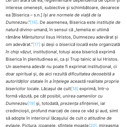
cei din afară de ea, reglementare dependentă de opinii și
interese omenești, subiective și schimbătoare, deoarece
ea [Biserica – s.n.]
își are normele de viață
de la
Dumnezeu
.”
[16]
. De asemenea, Biserica este
instituție de
natură divino-umană
, în sensul că „temelia ei ultimă
rămâne Mântuitorul Iisus Hristos, Dumnezeu adevărat și
om adevărat.”
[17]
și deși o
biserică locală
este organizată
în chip
văzut
,
instituțional
, totuși acea biserică exprimă
Biserica în plenitudinea ei, ca și Trup tainic al lui Hristos.
Un asemena adevăr nu poate fi exprimat instituțional, ci
doar
spiritual
și, de aici rezultă
dificultatea deosebită a
autorităților statale în a înțelege această realitate proprie
bisericilor locale
. Lăcașul de cult
[18]
exprimă, într-o
formă văzută, pe cât posibil,
unirea oamenilor cu
Dumnezeu
[19]
și, totodată,
prezența sfințeniei
, iar
credincioșii, profund marcați de ceea ce văd și aud, simt
să adopte în interiorul lăcașului de cult
o atitudine de
evlavie
. Pictura, icoanele, sfintele moaște
[20]
, mireasma