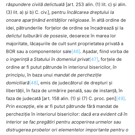
răspundere civilă delictuală
[art. 253 alin. (1) lit. c) și alin.
(3) lit. a) și b) C. civ.], pentru
încălcarea dreptului la
onoare aparținând entităților religioase
. În altă ordine de
idei, pătrunderile forțelor de ordine se încadrează și la
delictul tulburării de posesie
, deoarece în marea lor
majoritate, lăcașurile de cult sunt proprietatea privată a
BOR sau a componentelor sale
[46]
. Așadar, fiind vorba de
o ingerință a Statului în
domeniul privat
[47]
, forțele de
ordine ar fi putut pătrunde în interiorul bisericilor,
în
principiu
, în baza unui
mandat de percheziție
domiciliară
[48]
, emis de judecătorul de drepturi și
libertății, în faza de urmărire penală, sau de instanță, în
faza de judecată [art. 158 alin. (1) și (7) C. proc. pen]
[49]
.
Prin excepție
, ele ar fi putut pătrunde fără mandat de
percheziție în interiorul bisericilor:
dacă era evident că în
interior se fac pregătiri pentru acoperirea urmelor sau
distrugerea probelor ori elementelor importante pentru o