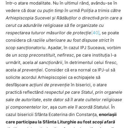
într-o atare modalitate. Nu în ultimul rând, avându-se în
vedere că doar
cu puțin timp în urmă
Poliția a trimis către
Arhiepiscopia Sucevei și Rădăuților o directivă prin care a
cerut ca adunările religioase să fie organizate cu
respectarea tuturor măsurilor de protecție
[40]
, se poate
considera că
raziile ulterioare au fost dispuse strict în
scop sancționatoriu
. Așadar, în cazul IPJ Suceava, vorbim
de
un scop preconstituit
,
nefiresc
, pe care instituția l-a
urmărit, acela
al sancționării
, în detrimentul celui
firesc
,
acela
al prevenției
. Consider că era nornal ca IPJ-ul să
solicite acordul Arhiepiscopiei ca echipajele să
desfășoare
acțiuni de prevenție
în biserici, o atare
practică reflectând
respectul pe care Statul
,
prin organele
sale de autoritate
,
este dator să îl arate cultelor religioase
și componentelor lor
, așa cum
ele îl acordă Statului
. În
cazul bisericii Sfânta Ecaterina din Constanța,
enoriaşii
care participau la Sfânta Liturghie au fost
scoşi afară