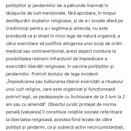
polițiștilor și jandarmilor de a pătrunde înarmați în
lăcașurile de cult menționate, fără aprobare, în timpul
desfășurării slujbelor religioase, și de a-i scoate afară pe
credincioși pentru a-i legitima și amenda, nu este
prevăzută ca și drept în nicio lege de natură organică, a
cărui exercitare să justifice atingerea unui scop de ordin
medical sau contravențional, acest aspect conduce la
posibilitatea reținerii infracțiunii de împiedicare a
exercitării liberății religioase
,
în sarcina polițiștilor și
jandarmilor
. Potrivit textului de lege incident:
„
Împiedicarea sau tulburarea liberei exercitări a ritualului
unui cult religio
s,
care este organizat și funcționează
potrivit legii
,
se pedepsește cu închisoare de la 3 luni la 2
ani sau cu amendă
”.
Obiectul jurdic
protejat de norma
penală [valoarea] îl constituie
relațiile sociale referitoare
la
libertatea religioasă
, acestea fiind lezate de către
polițiști și jandarmi, ca și
subiecți activi necircumstanțiați
,