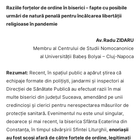
Raziile forțelor de ordine în biserici – fapte cu posibile
urmări de natură penală pentru încălcarea libertății
religioase în pandemie
Av. Radu ZIDARU
Membru al Centrului de Studii Nomocanonice
al Universității Babeș Bolyai – Cluj-Napoca
Rezumat:
Recent, în spațiul public a apărut știrea că
echipaje formate din polițiști, jandarmi și inspectori ai
Direcției de Sănătate Publică au efectuat razii în mai
multe biserici din județul Suceava, amendând pe unii
credincioși și clerici pentru nerespectarea măsurilor de
protecție sanitară
.
Evenimentul nu este unul singular,
deoarece și mai recent, la biserica Sfânta Ecaterina din
Constanța, în timpul săvârșirii Sfintei Liturghii,
enoriaşii
au fost scoşi afară de către forţele de ordine, legitimați