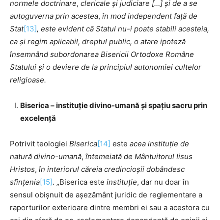
normele doctrinare
,
clericale și judiciare […] și de a se
autoguverna prin acestea
,
în mod independent față de
Stat
[13]
, este evident că Statul nu-i poate stabili acesteia,
ca și regim aplicabil, dreptul public, o atare ipoteză
însemnând subordonarea Bisericii Ortodoxe Române
Statului și o deviere de la principiul autonomiei cultelor
religioase.
Biserica – instituție divino-umană și spațiu sacru prin
excelență
Potrivit teologiei
Biserica
[14]
este
acea instituție de
natură divino-umană
,
întemeiată de Mântuitorul Iisus
Hristos
,
în interiorul căreia credincioșii dobândesc
sfințenia
[15]
. „Biserica este
instituție
, dar nu doar în
sensul obișnuit de așezământ juridic de reglementare a
raporturilor exterioare dintre membri ei sau a acestora cu