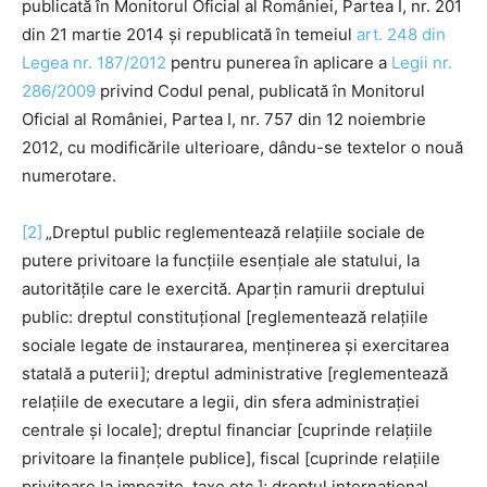
publicată în Monitorul Oficial al României, Partea I, nr. 201
din 21 martie 2014 și republicată în temeiul
art. 248 din
Legea nr. 187/2012
pentru punerea în aplicare a
Legii nr.
286/2009
privind Codul penal, publicată în Monitorul
Oficial al României, Partea I, nr. 757 din 12 noiembrie
2012, cu modificările ulterioare, dându-se textelor o nouă
numerotare.
[2]
„Dreptul public reglementează relaţiile sociale de
putere privitoare la funcţiile esenţiale ale statului, la
autorităţile care le exercită. Aparţin ramurii dreptului
public: dreptul constituţional [reglementează relaţiile
sociale legate de instaurarea, menţinerea şi exercitarea
statală a puterii]; dreptul administrative [reglementează
relaţiile de executare a legii, din sfera administraţiei
centrale şi locale]; dreptul financiar [cuprinde relaţiile
privitoare la finanţele publice], fiscal [cuprinde relaţiile
privitoare la impozite, taxe etc.]; dreptul internaţional