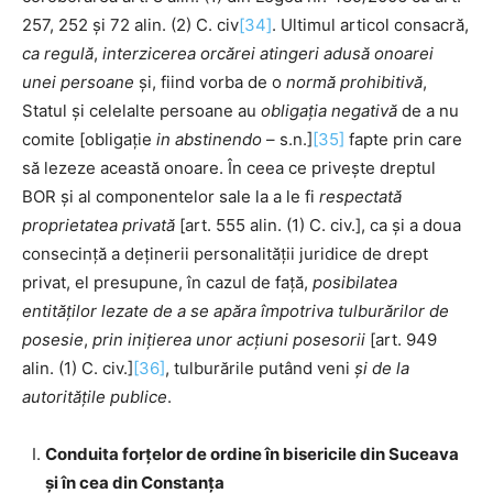
257, 252 și 72 alin. (2) C. civ
[34]
. Ultimul articol consacră,
ca regulă
,
interzicerea orcărei atingeri adusă onoarei
unei persoane
și, fiind vorba de o
normă
prohibitivă
,
Statul și celelalte persoane au
obligația negativă
de a nu
comite [obligație
in abstinendo
– s.n.]
[35]
fapte prin care
să lezeze această onoare. În ceea ce privește dreptul
BOR și al componentelor sale la a le fi
respectată
proprietatea privată
[art. 555 alin. (1) C. civ.], ca și a doua
consecință a deținerii personalității juridice de drept
privat, el presupune, în cazul de față,
posibilatea
entităților lezate de a se apăra împotriva tulburărilor de
posesie
,
prin inițierea unor acțiuni posesorii
[art. 949
alin. (1) C. civ.]
[36]
, tulburările putând veni
și de la
autoritățile publice
.
Conduita forțelor de ordine în bisericile din Suceava
și în cea din Constanța