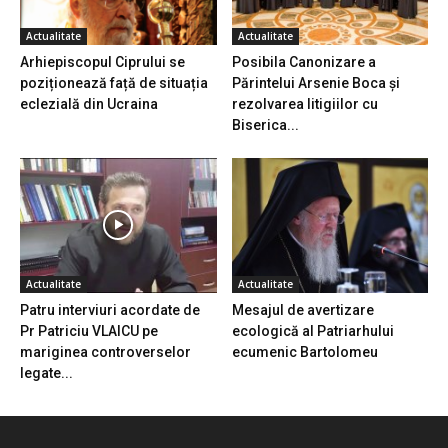
Actualitate
Actualitate
Arhiepiscopul Ciprului se
Posibila Canonizare a
poziționează față de situația
Părintelui Arsenie Boca și
eclezială din Ucraina
rezolvarea litigiilor cu
Biserica...
Actualitate
Actualitate
Patru interviuri acordate de
Mesajul de avertizare
Pr Patriciu VLAICU pe
ecologică al Patriarhului
mariginea controverselor
ecumenic Bartolomeu
legate...