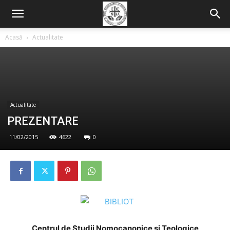
Acasă
Actualitate
Actualitate
PREZENTARE
11/02/2015
4622
0
Centrul de Studii Nomocanonice și Teologice