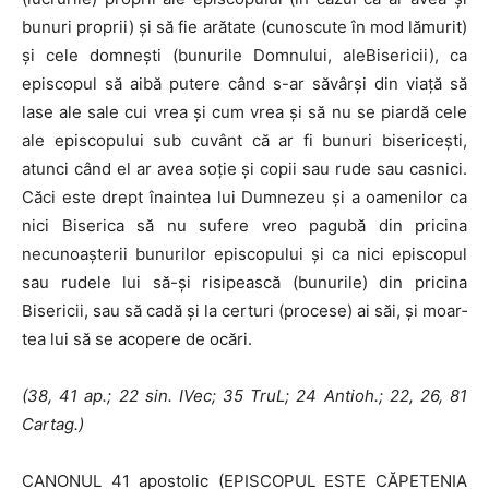
bunuri proprii) şi să fie arătate (cu­noscute în mod lămurit)
şi cele domneşti (bunurile Domnului, aleBisericii), ca
episcopul să aibă putere când s-ar săvârşi din viaţă să
lase ale sale cui vrea şi cum vrea şi să nu se piardă cele
ale episcopului sub cu­vânt că ar fi bunuri bisericeşti,
atunci când el ar avea soţie şi copii sau rude sau casnici.
Căci este drept înaintea lui Dumnezeu şi a oamenilor ca
nici Biserica să nu sufere vreo pagubă din pricina
necunoaşterii bunuri­lor episcopului şi ca nici episcopul
sau rudele lui să-şi risipească (bunu­rile) din pricina
Bisericii, sau să cadă şi la certuri (procese) ai săi, şi moar­
tea lui să se acopere de ocări.
(38, 41 ap.; 22 sin. IVec; 35 TruL; 24 Antioh.; 22, 26, 81
Cartag.)
CANONUL 41 apostolic (EPISCOPUL ESTE CĂPETENIA