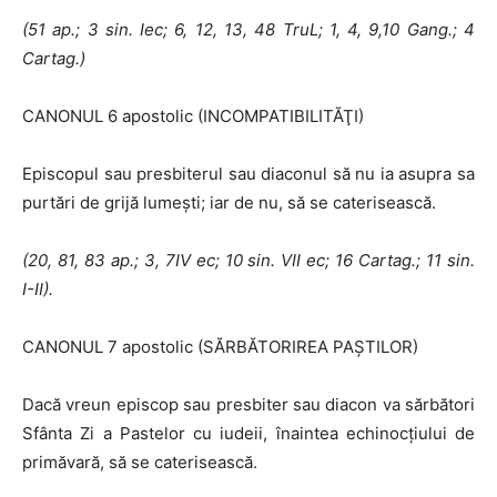
(51 ap.; 3 sin.
I
ec; 6, 12, 13, 48 TruL; 1, 4, 9,10 Gang.; 4
Cartag.)
CANONUL 6 apostolic (INCOMPATIBILITĂŢI)
Episcopul sau presbiterul sau diaconul să nu ia asupra sa
purtări de grijă lumeşti; iar de nu, să se caterisească.
(20, 81, 83 ap.; 3, 7
IV
ec; 10 sin. VII ec; 16 Cartag.; 11 sin.
I-II).
CANONUL 7 apostolic (SĂRBĂTORIREA PAŞTILOR)
Dacă vreun episcop sau presbiter sau diacon va sărbători
Sfânta Zi a Pastelor cu iudeii, înaintea echinocţiului de
primăvară, să se caterisească.