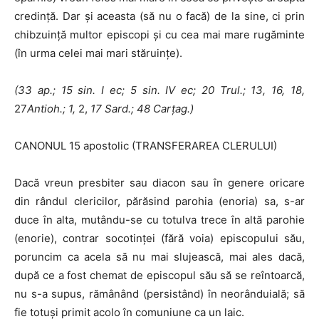
credinţă. Dar şi aceasta (să nu o facă) de la sine, ci prin
chibzuinţă multor episcopi şi cu cea mai mare rugăminte
(în urma celei mai mari stăruinţe).
(33 ap.; 15 sin.
I
ec; 5 sin.
IV
ec; 20 Trul.; 13, 16, 18,
27
Antioh.; 1,
2,
17
Sard.; 48 Carţag.)
CANONUL 15 apostolic (TRANSFERAREA CLERULUI)
Dacă vreun presbiter sau diacon sau în genere oricare
din rândul cleri­cilor, părăsind parohia (enoria) sa, s-ar
duce în alta, mutându-se cu totulva trece în altă parohie
(enorie), contrar socotinţei (fără voia) episcopului său,
poruncim ca acela să nu mai slujească, mai ales dacă,
după ce a fost chemat de episcopul său să se reîntoarcă,
nu s-a supus, rămânând (persis­tând) în neorânduială; să
fie totuşi primit acolo în comuniune ca un laic.