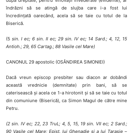
după dreptate, pentru vinovăţii învederate (evidente), ar
îndrăzni să se atingă de slujba ca­re i-a fost lui
încredinţată oarecând, acela să se taie cu totul de la
Biserică.
(5
sin.
I
ec; 6 sin.
II
ec; 29 sin. IV ec; 14 Sard.; 4, 12, 15
Antioh.; 29, 65
Cartag.; 88 Vasile cel Mare)
CANONUL 29 apostolic (OSÂNDIREA SIMONIEI)
Dacă vreun episcop presbiter sau diacon ar dobândi
această vrednicie (demnitate) prin bani, să se
caterisească şi acela ce 1-a hirotonit şi să se taie cu totul
din comuniune (Biserică), ca Simon Magul de către mine
Petru.
(2 sin.
IV
ec; 22, 23 TruL; 4, 5, 15, 19 sin. VII ec; 2 Sard.;
90 Vasile cel
Mare; Epist. lui Ghenadie şi a lui Tarasie
–