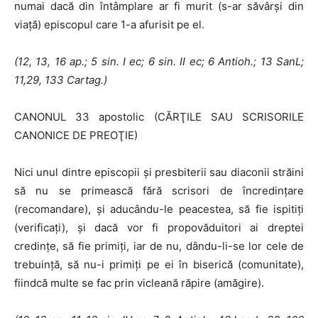
numai dacă din întâmplare ar fi murit (s-ar săvârşi din
viaţă) episcopul care 1-a afurisit pe el.
(12, 13, 16 ap.; 5 sin.
I
ec; 6 sin. II ec; 6 Antioh.; 13 SanL;
11,
29, 133
Cartag.)
CANONUL 33 apostolic (CĂRŢILE SAU SCRISORILE
CANONICE DE PREOŢIE)
Nici unul dintre episcopii şi presbiterii sau diaconii străini
să nu se pri­mească fără scrisori de încredinţare
(recomandare), şi aducându-le peacestea, să fie ispitiţi
(verificaţi), şi dacă vor fi propovăduitori ai dreptei
credinţe, să fie primiţi, iar de nu, dându-li-se lor cele de
trebuinţă, să nu-i primiţi pe ei în biserică (comunitate),
fiindcă multe se fac prin vicleană răpire (amăgire).