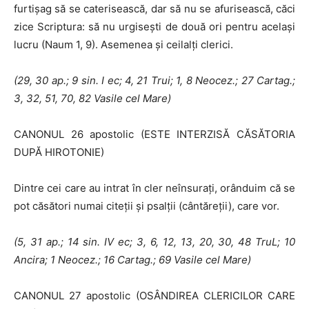
furtişag să se caterisească, dar să nu se afurisească, căci
zice Scriptura: să nu urgiseşti de două ori pentru ace­laşi
lucru (Naum 1, 9). Asemenea şi ceilalţi clerici.
(29, 30 ap.; 9 sin. I ec; 4, 21 Trui; 1, 8 Neocez.; 27 Cartag.;
3, 32, 51, 70,
82 Vasile cel Mare)
CANONUL 26 apostolic (ESTE INTERZISĂ CĂSĂTORIA
DUPĂ HIROTONIE)
Dintre cei care au intrat în cler neînsuraţi, orânduim că se
pot căsători numai citeţii şi psalţii (cântăreţii), care vor.
(5, 31 ap.; 14 sin. IV ec; 3, 6, 12, 13, 20, 30, 48 TruL; 10
Ancira; 1 Neocez.;
16 Cartag.; 69 Vasile cel Mare)
CANONUL 27 apostolic (OSÂNDIREA CLERICILOR CARE