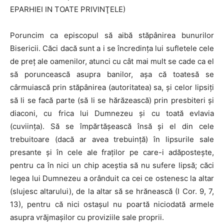
EPARHIEI IN TOATE PRIVINŢELE)
Poruncim ca episcopul să aibă stăpânirea bunurilor
Bisericii. Căci dacă sunt a i se încredinţa lui sufletele cele
de preţ ale oamenilor, atunci cu cât mai mult se cade ca el
să poruncească asupra banilor, aşa că toatesă se
cârmuiască prin stăpânirea (autoritatea) sa, şi celor lipsiţi
să li se facă parte (să li se hărăzească) prin presbiteri şi
diaconi, cu frica lui Dum­nezeu şi cu toată evlavia
(cuviinţa). Să se împărtăşească însă şi el din cele
trebuitoare (dacă ar avea trebuinţă) în lipsurile sale
presante şi în cele ale fraţilor pe care-i adăposteşte,
pentru ca în nici un chip aceştia să nu su­fere lipsă; căci
legea lui Dumnezeu a orânduit ca cei ce ostenesc la altar
(slujesc altarului), de la altar să se hrănească (I Cor. 9, 7,
13), pentru că nici ostaşul nu poartă niciodată armele
asupra vrăjmaşilor cu proviziile sale proprii.