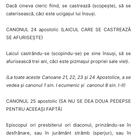
Dacă cineva cleric fiind, se castrează (scopeşte), să se
caterisească, căci este ucigaşul lui însuşi.
CANONUL 24 apostolic (LAICUL CARE SE CASTREAZĂ
SE AFURISEŞTE)
Laicul castrându-se (scopindu-se) pe sine însuşi, să se
afurisească trei ani, căci este pizmaşul propriei sale vieţi.
(La toate aceste Canoane 21, 22, 23 şi 24 Apostolice, a se
vedea şi canonul
1 sin.
I
ecumenic şi canonul 8 sin. I-II)
CANONUL 25 apostolic (SA NU SE DEA DOUA PEDEPSE
PENTRU ACEEAŞI FAPTĂ)
Episcopul ori presbiterul ori diaconul, prinzându-se în
desfrânare, sau în jurământ strâmb (sperjur), sau în