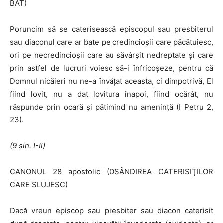
BAT)
Poruncim să se caterisească episcopul sau presbiterul
sau diaconul care ar bate pe credincioşii care păcătuiesc,
ori pe necredincioşii care au săvârşit nedreptate şi care
prin astfel de lucruri voiesc să-i înfricoşeze, pentru că
Domnul nicăieri nu ne-a învăţat aceasta, ci dimpotrivă, El
fiind lovit, nu a dat lovitura înapoi, fiind ocărât, nu
răspunde prin ocară şi pă­timind nu ameninţă (I Petru 2,
23).
(9 sin. I-Il)
CANONUL 28 apostolic (OSÂNDIREA CATERISIŢILOR
CARE SLUJESC)
Dacă vreun episcop sau presbiter sau diacon caterisit