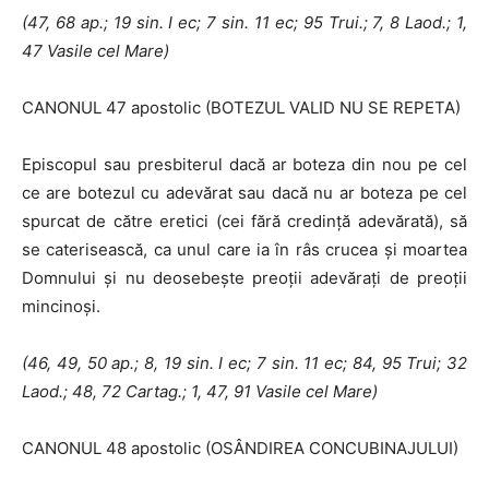
(47, 68 ap.; 19 sin.
I
ec; 7 sin. 11 ec; 95 Trui.; 7, 8 Laod.; 1,
47 Vasile cel
Mare)
CANONUL 47 apostolic (BOTEZUL VALID NU SE REPETA)
Episcopul sau presbiterul dacă ar boteza din nou pe cel
ce are botezul cu adevărat sau dacă nu ar boteza pe cel
spurcat de către eretici (cei fără credinţă adevărată), să
se caterisească, ca unul care ia în râs crucea şi moartea
Domnului şi nu deosebeşte preoţii adevăraţi de preoţii
mincinoşi.
(46, 49, 50 ap.; 8, 19 sin.
I
ec; 7 sin. 11 ec; 84, 95 Trui; 32
Laod.; 48, 72
Cartag.; 1, 47, 91 Vasile cel Mare)
CANONUL 48 apostolic (OSÂNDIREA CONCUBINAJULUI)