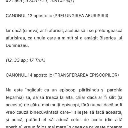
42 Laod.; 9 Sard.; 23, 106 Cartag.)
CANONUL 13 apostolic (PRELUNGIREA AFURISIRII)
Iar dacă (cineva) ar fi afurisit, aceluia să i se prelungească
afurisirea, ca unuia care a minţit şi a amăgit Biserica lui
Dumnezeu.
(12, 33 ap.; 17 Trul.)
CANONUL 14 apostolic (TRANSFERAREA EPISCOPILOR)
Nu este îngăduit ca un episcop, părăsindu-şi parohia
(eparhia) sa, să să treacă la alta, chiar dacă ar fi silit (la
aceasta) de către mai mulţi episcopi, fără numai dacă ar fi
vreo cauză binecuvântată care-1 sileşte să facă aceasta,
şi adică, putând el să aducă celor de acolo (din altă
eparhie) vreun folos mai mare în ceea ce priveşte dreapta