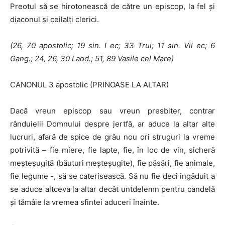
Preotul să se hirotonească de către un episcop, la fel şi
diaconul şi ceilalţi clerici.
(26, 70 apostolic; 19 sin.
I
ec; 33 Trui; 11 sin. Vil ec; 6
Gang.; 24, 26, 30
Laod.; 51, 89 Vasile cel Mare)
CANONUL 3 apostolic (PRINOASE LA ALTAR)
Dacă vreun episcop sau vreun presbiter, contrar
rânduielii Domnului despre jertfă, ar aduce la altar alte
lucruri, afară de spice de grâu nou ori struguri la vreme
potrivită – fie miere, fie lapte, fie, în loc de vin, sicheră
meşteşugită (băuturi meşteşugite), fie păsări, fie animale,
fie legume -, să se caterisească. Să nu fie deci îngăduit a
se aduce altceva la altar decât unt­delemn pentru candelă
şi tămâie Ia vremea sfintei aduceri înainte.