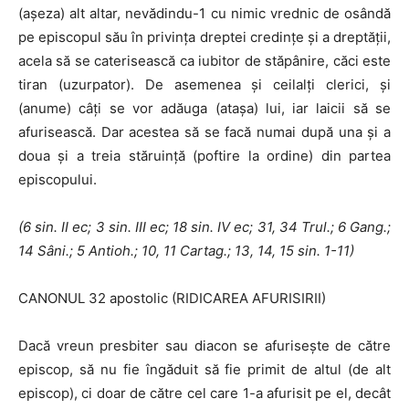
(aşeza) alt altar, nevădindu-1 cu nimic vrednic de osândă
pe episcopul său în privinţa dreptei credinţe şi a dreptăţii,
acela să se caterisească ca iubitor de stăpânire, căci este
tiran (uzurpator). De asemenea şi ceilalţi clerici, şi
(anume) câţi se vor adăuga (ataşa) lui, iar laicii să se
afurisească. Dar acestea să se facă numai după una şi a
doua şi a treia stăruinţă (poftire la ordine) din partea
episcopului.
(6 sin.
II
ec; 3 sin. III ec; 18 sin. IV ec; 31, 34 Trul.; 6 Gang.;
14 Sâni.; 5
Antioh.; 10, 11 Cartag.; 13, 14, 15 sin. 1-11)
CANONUL 32 apostolic (RIDICAREA AFURISIRII)
Dacă vreun presbiter sau diacon se afuriseşte de către
episcop, să nu fie îngăduit să fie primit de altul (de alt
episcop), ci doar de către cel care 1-a afurisit pe el, decât