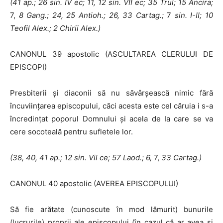
(41 ap.; 26 sin.
IV
ec; 11, 12 sin. VII ec; 35 Trul; 15 Ancira;
7,
8 Gang.; 24,
25 Antioh.; 26, 33 Cartag.;
7
sin. I-II; 10
Teofil Alex.; 2 Chirii Alex.)
CANONUL 39 apostolic (ASCULTAREA CLERULUI DE
EPISCOPI)
Presbiterii şi diaconii să nu săvârşească nimic fără
încuviinţarea epis­copului, căci acesta este cel căruia i s-a
încredinţat poporul Domnului şi acela de Ia care se va
cere socoteală pentru sufletele lor.
(38, 40, 41 ap.; 12 sin. Vil ce; 57 Laod.; 6,
7,
33 Cartag.)
CANONUL 40 apostolic (AVEREA EPISCOPULUI)
Să fie arătate (cunoscute în mod lămurit) bunurile
(lucrurile) proprii ale episcopului (în cazul că ar avea şi