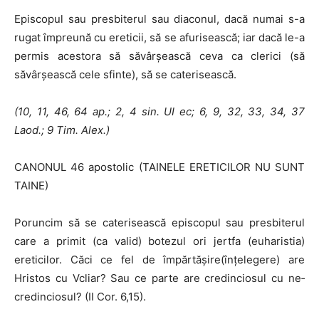
Episcopul sau presbiterul sau diaconul, dacă numai s-a
rugat împreună cu ereticii, să se afurisească; iar dacă le-a
permis acestora să săvârşească ceva ca clerici (să
săvârşească cele sfinte), să se caterisească.
(10, 11, 46, 64 ap.; 2, 4 sin. UI ec; 6, 9, 32, 33, 34, 37
Laod.; 9 Tim. Alex.)
CANONUL 46 apostolic (TAINELE ERETICILOR NU SUNT
TAINE)
Poruncim să se caterisească episcopul sau presbiterul
care a primit (ca valid) botezul ori jertfa (euharistia)
ereticilor. Căci ce fel de împărtăşire(înţelegere) are
Hristos cu Vcliar? Sau ce parte are credinciosul cu ne­
credinciosul? (II Cor. 6,15).