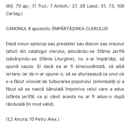
(64, 70 ap.; 11 Trul.; 1 Antioh.; 37, 38 Laod.; 51, 73, 106
Cartag.).
CANONUL 8 apostolic (ÎMPĂRTĂŞIREA CLERULUI)
Dacă vreun episcop sau presbiter sau diacon sau vreunul
(altul) din ca­talogul clerului, aducându-se Sfânta Jertfă
(săvârşindu-se Sfânta Litur­ghie), nu s-ar împărtăşi, să
spună cauza. Şi dacă ea ar fi binecuvântată, să aibă
iertare; iar de n-ar spune-o, să se afurisească ca unul ce
s-a făcut vi­novat de tulburarea poporului (sminteală) şi a
făcut să se nască bănuială împotriva celui care a adus
(sfânta jertfă) ca şi când acesta nu ar fi adus-o după
rânduială (în mod valid).
(1,2
Ancira; 10 Petru Alex.)