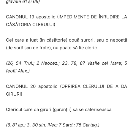
glavele 61 şi 68)
CANONUL 19 apostolic (IMPEDIMENTE DE ÎNRUDIRE LA
CĂSĂTORIA CLERULUI)
Cel care a luat (în căsătorie) două surori, sau o nepoată
(de soră sau de frate), nu poate să fie cleric.
(26, 54 Trul.; 2 Neocez.; 23, 78, 87 Vasile cel Mare; 5
feofil Alex.)
CANONUL 20 apostolic (OPRIREA CLERULUI DE A DA
GIRURI)
Clericul care dă giruri (garanţii) să se caterisească.
(6, 81 ap.; 3, 30 sin.
IV
ec; 7 Sard.; 75 Cartag.)