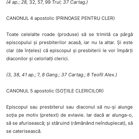
(4 ap.; 28,
32, 57, 99
Trul; 37 Cartag.)
CANONUL 4 apostolic (PRINOASE PENTRU CLER)
Toate celelalte roade (produse) să se trimită ca pârgă
episcopului şi presbiterilor acasă, iar nu la altar. Şi este
clar (de înţeles) că episcopul şi presbiterii le vor împărţi
diaconilor şi celorlalţi clerici.
(3, 38, 41 ap.;
7,
8 Gang.; 37 Cartag.; 8 Teofil Alex.)
CANONUL 5 apostolic (SOŢIILE CLERICILOR)
Episcopul sau presbiterul sau diaconul să nu-şi alunge
soţia pe motiv (pretext) de evlavie. Iar dacă ar alunga-o,
să se afurisească; şi stăruind (rămânând neînduplecat), să
se caterisească.