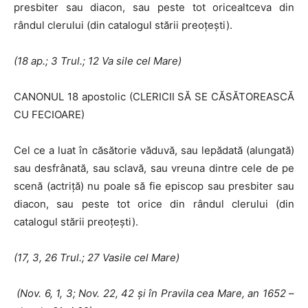
presbiter sau diacon, sau peste tot oricealtceva din
rândul clerului (din catalogul stării preoţeşti).
(18 ap.; 3 Trul.; 12 Va sile cel Mare)
CANONUL 18 apostolic (CLERICII SĂ SE CĂSĂTOREASCĂ
CU FECIOARE)
Cel ce a luat în căsătorie văduvă, sau lepădată (alungată)
sau desfrâ­nată, sau sclavă, sau vreuna dintre cele de pe
scenă (actriţă) nu poale să fie episcop sau presbiter sau
diacon, sau peste tot orice din rândul clerului (din
catalogul stării preoţeşti).
(17, 3, 26 Trul.; 27 Vasile cel Mare)
(Nov. 6, 1, 3; Nov. 22, 42 şi în Pravila cea Mare, an 1652
–