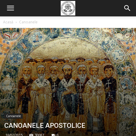
Acasă
Canoanele
Canoanele
CANOANELE APOSTOLICE
16/02/2015
30087
0