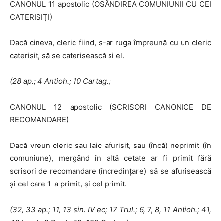
CANONUL 11 apostolic (OSÂNDIREA COMUNIUNII CU CEI
CATERISIŢI)
Dacă cineva, cleric fiind, s-ar ruga împreună cu un cleric
caterisit, să se caterisească şi el.
(28 ap.; 4 Antioh.; 10 Cartag.)
CANONUL 12 apostolic (SCRISORI CANONICE DE
RECOMANDARE)
Dacă vreun cleric sau laic afurisit, sau (încă) neprimit (în
comuniune), mergând în altă cetate ar fi primit fără
scrisori de recomandare (încre­dinţare), să se afurisească
şi cel care 1-a primit, şi cel primit.
(32, 33 ap.; 11, 13 sin.
IV
ec; 17 Trul.; 6,
7,
8, 11 Antioh.; 41,