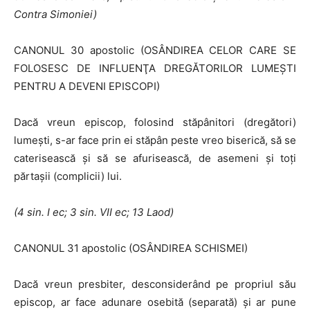
Contra Simoniei)
CANONUL 30 apostolic (OSÂNDIREA CELOR CARE SE
FOLOSESC DE INFLUENŢA DREGĂTORILOR LUMEŞTI
PENTRU A DEVENI EPISCOPI)
Dacă vreun episcop, folosind stăpânitori (dregători)
lumeşti, s-ar face prin ei stăpân peste vreo biserică, să se
caterisească şi să se afurisească, de asemeni şi toţi
părtaşii (complicii) lui.
(4 sin. I ec; 3 sin. VII ec; 13 Laod)
CANONUL 31 apostolic (OSÂNDIREA SCHISMEI)
Dacă vreun presbiter, desconsiderând pe propriul său
episcop, ar face adunare osebită (separată) şi ar pune