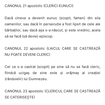
CANONUL 21 apostolic (CLERICI EUNUCI)
Dacă cineva a devenit eunuc (scopit, famen) din sila
oamenilor, sau dacă în persecuţie a fost lipsit de cele ale
bărbaţilor, sau dacă aşa s-a născut, şi este vrednic, acela
să se facă (să devie) episcop.
CANONUL 22 apostolic (LAICUL CARE SE CASTREAZĂ
NU POATE DEVENI CLERIC)
Cel ce s-a castrat (scopit) pe sine să nu se facă cleric,
fiindcă ucigaş de sine este şi vrăjmaş al creaţiei
(rânduielii) lui Dumnezeu.
CANONUL 23 apostolic (CLERICUL CARE SE CASTREAZĂ
SE CATERISEŞTE)