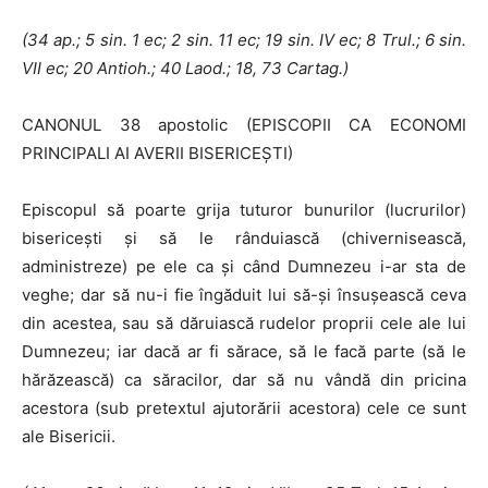
(34 ap.; 5 sin. 1 ec; 2 sin. 11 ec; 19 sin.
IV
ec; 8 Trul.; 6 sin.
VII ec; 20 Antioh.; 40 Laod.; 18, 73 Cartag.)
CANONUL 38 apostolic (EPISCOPII CA ECONOMI
PRINCIPALI AI AVERII BISERICEŞTI)
Episcopul să poarte grija tuturor bunurilor (lucrurilor)
bisericeşti şi să le rânduiască (chivernisească,
administreze) pe ele ca şi când Dumnezeu i-ar sta de
veghe; dar să nu-i fie îngăduit lui să-şi însuşească ceva
din acestea, sau să dăruiască rudelor proprii cele ale lui
Dumnezeu; iar dacă ar fi sărace, să le facă parte (să le
hărăzească) ca săracilor, dar să nu vândă din pricina
acestora (sub pretextul ajutorării acestora) cele ce sunt
ale Bisericii.