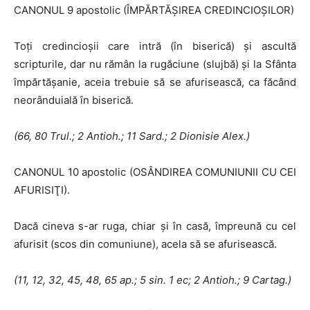
CANONUL 9 apostolic (ÎMPĂRTĂŞIREA CREDINCIOŞILOR)
Toţi credincioşii care intră (în biserică) şi ascultă
scripturile, dar nu ră­mân la rugăciune (slujbă) şi la Sfânta
împărtăşanie, aceia trebuie să se afu­risească, ca făcând
neorânduială în biserică.
(66, 80 Trul.; 2 Antioh.; 11 Sard.; 2 Dionisie Alex.)
CANONUL 10 apostolic (OSÂNDIREA COMUNIUNII CU CEI
AFURISIŢI).
Dacă cineva s-ar ruga, chiar şi în casă, împreună cu cel
afurisit (scos din comuniune), acela să se afurisească.
(11, 12, 32, 45, 48, 65 ap.; 5 sin. 1 ec; 2 Antioh.; 9 Cartag.)