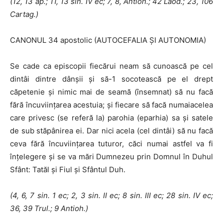
(12, 13 ap.; 11, 13 sin.
IV
ec; 7, 8, Antioh.; 42 Laod.; 23, 106
Cartag.)
CANONUL 34 apostolic (AUTOCEFALIA ŞI AUTONOMIA)
Se cade ca episcopii fiecărui neam să cunoască pe cel
dintâi dintre dânşii şi să-1 socotească pe el drept
căpetenie şi nimic mai de seamă (în­semnat) să nu facă
fără încuviinţarea acestuia; şi fiecare să facă numaiacelea
care privesc (se referă la) parohia (eparhia) sa şi satele
de sub stă­pânirea ei. Dar nici acela (cel dintâi) să nu facă
ceva fără încuviinţarea tu­turor, căci numai astfel va fi
înţelegere şi se va mări Dumnezeu prin Dom­nul în Duhul
Sfânt: Tatăl şi Fiul şi Sfântul Duh.
(4, 6, 7 sin. 1 ec; 2, 3 sin.
II
ec; 8 sin. III ec; 28 sin. IV ec;
36, 39 Trul.; 9
Antioh.)