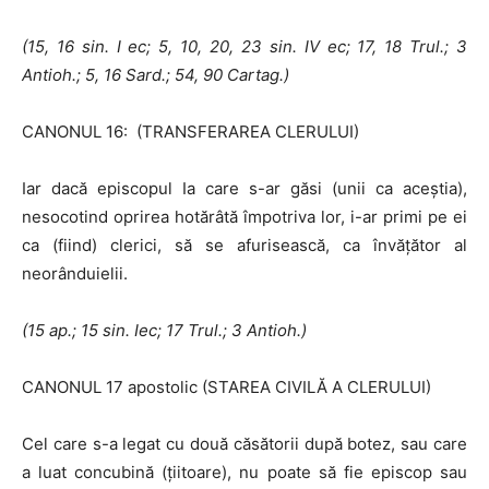
(15, 16 sin.
I
ec; 5, 10, 20, 23 sin.
IV
ec; 17, 18 Trul.; 3
Antioh.; 5, 16
Sard.; 54, 90 Cartag.)
CANONUL 16: (TRANSFERAREA CLERULUI)
Iar dacă episcopul Ia care s-ar găsi (unii ca aceştia),
nesocotind oprirea hotărâtă împotriva lor, i-ar primi pe ei
ca (fiind) clerici, să se afurisească, ca învăţător al
neorânduielii.
(15 ap.; 15 sin.
I
ec; 17 Trul.; 3 Antioh.)
CANONUL 17 apostolic (STAREA CIVILĂ A CLERULUI)
Cel care s-a legat cu două căsătorii după botez, sau care
a luat concubină (ţiitoare), nu poate să fie episcop sau