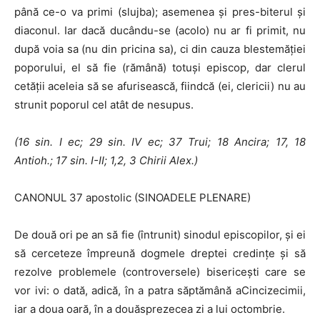
până ce-o va primi (slujba); asemenea şi pres-biterul şi
diaconul. Iar dacă ducându-se (acolo) nu ar fi primit, nu
după voia sa (nu din pricina sa), ci din cauza blestemăţiei
poporului, el să fie (ră­mână) totuşi episcop, dar clerul
cetăţii aceleia să se afurisească, fiindcă (ei, clericii) nu au
strunit poporul cel atât de nesupus.
(16 sin.
I
ec; 29 sin.
IV
ec; 37 Trui; 18 Ancira; 17, 18
Antioh.; 17 sin. I-II;
1,2,
3 Chirii Alex.)
CANONUL 37 apostolic (SINOADELE PLENARE)
De două ori pe an să fie (întrunit) sinodul episcopilor, şi ei
să cerceteze împreună dogmele dreptei credinţe şi să
rezolve problemele (contro­versele) bisericeşti care se
vor ivi: o dată, adică, în a patra săptămână aCincizecimii,
iar a doua oară, în a douăsprezecea zi a lui octombrie.