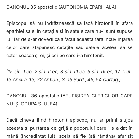
CANONUL 35 apostolic (AUTONOMIA EPARHIALĂ)
Episcopul să nu îndrăznească să facă hirotonii în afara
eparhiei sale, în cetăţile şi în satele care nu-i sunt supuse
Iui; iar de s-ar dovedi că a făcut aceasta fără încuviinţarea
celor care stăpânesc cetăţile sau satele acelea, să se
caterisească şi ei, şi cei pe care i-a hirotonit.
(15 sin.
I
ec; 2 sin.
II
ec; 8 sin. III ec; 5 sin.
IV
ec; 17 Trul.;
13 Ancira; 13,
22 Antioh.; 3, 15 Sard.; 48, 54 Cartag.)
CANONUL 36 apostolic (AFURISIREA CLERICILOR CARE
NU-ŞI OCUPA SLUJBA)
Dacă cineva fiind hirotonit episcop, nu ar primi slujba
aceasta şi purtarea de grijă a poporului care i s-a dat în
mână (încredinţat lui), acela să fie (să rămână) afurisit