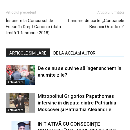
Articolul precedent
Articolul următor
Înscriere la Concursul de
Lansare de carte: „Canoanele
Eseuri în Drept Canonic (data
Bisericii Ortodoxe”
limită 1 februarie 2018)
ARTICOLE SIMILARE
DE LA ACELAȘI AUTOR
De ce nu se cuvine să îngenunchem în
anumite zile?
Actualitate
Mitropolitul Grigorios Papathomas
intervine în disputa dintre Patriarhia
Moscovei și Patriarhia Alexandriei
Actualitate
INIȚIATIVĂ CU CONSECINȚE