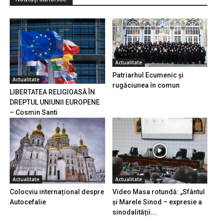
Actualitate
Patriarhul Ecumenic și
Actualitate
rugăciunea în comun
LIBERTATEA RELIGIOASĂ ÎN
DREPTUL UNIUNII EUROPENE
– Cosmin Santi
Actualitate
Actualitate
Colocviu internațional despre
Video Masa rotundă: „Sfântul
Autocefalie
și Marele Sinod – expresie a
sinodalității...