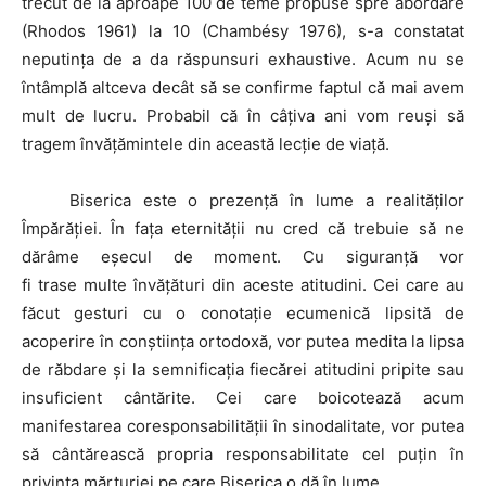
trecut de la aproape 100 de teme propuse spre abordare
(Rhodos 1961) la 10 (Chambésy 1976), s-a constatat
neputința de a da răspunsuri exhaustive. Acum nu se
întâmplă altceva decât să se confirme faptul că mai avem
mult de lucru. Probabil că în câțiva ani vom reuși să
tragem învățămintele din această lecție de viață.
Biserica este o prezență în lume a realităților
Împărăției. În fața eternității nu cred că trebuie să ne
dărâme eșecul de moment. Cu siguranță vor
fi trase multe învățături din aceste atitudini. Cei care au
făcut gesturi cu o conotație ecumenică lipsită de
acoperire în conștiința ortodoxă, vor putea medita la lipsa
de răbdare și la semnificația fiecărei atitudini pripite sau
insuficient cântărite. Cei care boicotează acum
manifestarea coresponsabilității în sinodalitate, vor putea
să cântărească propria responsabilitate cel puțin în
privința mărturiei pe care Biserica o dă în lume.