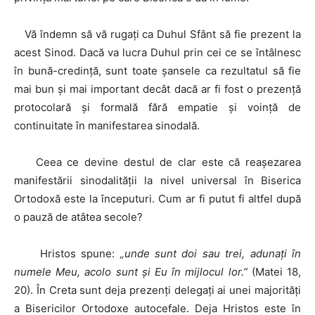
Vă îndemn să vă rugați ca Duhul Sfânt să fie prezent la
acest Sinod. Dacă va lucra Duhul prin cei ce se întâlnesc
în bună-credință, sunt toate șansele ca rezultatul să fie
mai bun și mai important decât dacă ar fi fost o prezență
protocolară și formală fără empatie și voință de
continuitate în manifestarea sinodală.
Ceea ce devine destul de clar este că reașezarea
manifestării sinodalității la nivel universal în Biserica
Ortodoxă este la începuturi. Cum ar fi putut fi altfel după
o pauză de atâtea secole?
Hristos spune:
„
unde sunt doi sau trei, adunaţi în
numele Meu, acolo sunt şi Eu în mijlocul lor.”
(Matei 18,
20). În Creta sunt deja prezenți delegați ai unei majorități
a Bisericilor Ortodoxe autocefale. Deja Hristos este în