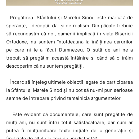
Pregătirea Sfântului și Marelui Sinod este marcată de
speranțe, decepții, dar și de realism. Din păcate trebuie
să recunoaștm că noi, oamenii implicați în viața Bisericii
Ortodoxe, nu suntem întotdeauna la înălțimea darurilor
pe care ni le-a făcut Dumnezeu. O sută de ani ne-a
trebuit să pregătim această întâlnire și când să o trăim
descoperim că nu suntem pregătiți.
Încerc să înțeleg ultimele obiecții legate de participarea
la Sfântul și Marele Sinod și nu pot să nu-mi pun serioase
semne de întrebare privind temeinicia argumentelor.
Este evident că documentele, care sunt pregătite de
mulți ani, nu sunt întru totul satisfăcătoare, dar cum ar
putea fi mulțumitoare texte inițiate de o generație și
finalizate de altele la zeci de ani distanță?