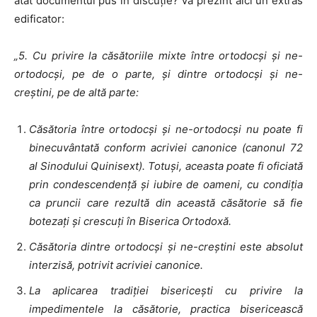
atât documentul pus în discuție? Vă prezint aici un extras
edificator:
„5. Cu privire la căsătoriile mixte între ortodocși și ne-
ortodocși, pe de o parte, şi dintre ortodocși şi ne-
creștini, pe de altă parte:
Căsătoria între ortodocși și ne-ortodocși nu poate fi
binecuvântată conform acriviei canonice (canonul 72
al Sinodului Quinisext). Totuși, aceasta poate fi oficiată
prin condescendență și iubire de oameni, cu condiția
ca pruncii care rezultă din această căsătorie să fie
botezați și crescuți în Biserica Ortodoxă.
Căsătoria dintre ortodocși și ne-creștini este absolut
interzisă, potrivit acriviei canonice.
La aplicarea tradiției bisericești cu privire la
impedimentele la căsătorie, practica bisericească