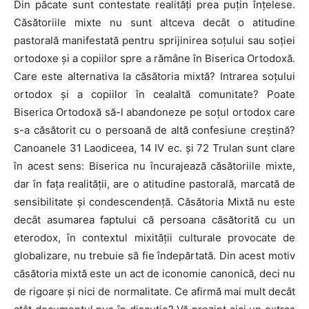
Din păcate sunt contestate realități prea puțin înțelese.
Căsătoriile mixte nu sunt altceva decât o atitudine
pastorală manifestată pentru sprijinirea soțului sau soției
ortodoxe și a copiilor spre a rămâne în Biserica Ortodoxă.
Care este alternativa la căsătoria mixtă? Intrarea soțului
ortodox și a copiilor în cealaltă comunitate? Poate
Biserica Ortodoxă să-l abandoneze pe soțul ortodox care
s-a căsătorit cu o persoană de altă confesiune creștină?
Canoanele 31 Laodiceea, 14 IV ec. și 72 Trulan sunt clare
în acest sens: Biserica nu încurajează căsătoriile mixte,
dar în fața realității, are o atitudine pastorală, marcată de
sensibilitate și condescendență. Căsătoria Mixtă nu este
decât asumarea faptului că persoana căsătorită cu un
eterodox, în contextul mixității culturale provocate de
globalizare, nu trebuie să fie îndepărtată. Din acest motiv
căsătoria mixtă este un act de iconomie canonică, deci nu
de rigoare și nici de normalitate. Ce afirmă mai mult decât