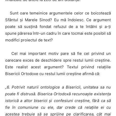
Sunt oare temeinice argumentele celor ce boicotează
Sfântul și Marele Sinod? Eu mă îndoiesc. Ce argument
poate să susțină fondat refuzul de a te întâlni și a-ți
spune părerea într-un cadru în care tocmai este posibil să
modifici proiectul de text?
Cel mai important motiv pare să fie cel privind un
oarecare exces de deschidere spre restul lumii creștine.
Este realist acest argument? Textul privind relațiile
Bisericii Ortodoxe cu restul lumii creștine afirmă că:
„6. Potrivit naturii ontologice a Bisericii, unitatea sa nu
poate fi distrusă. Biserica Ortodoxă recunoaşte existenţa
istorică a altor biserici şi confesiuni creştine, fără ca să
fie în comuniune cu ele, dar crede că relaţiile ei cu
acestea trebuie să se sprijine pe clarificarea, cât mai