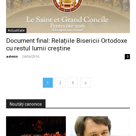
Actualitate
Document final: Relațiile Bisericii Ortodoxe
cu restul lumii creștine
admin
-
26/06/2016
0
1
2
3
Noutăți canonice