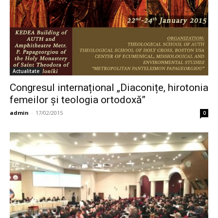
Actualitate
Congresul internațional „Diaconițe, hirotonia
femeilor și teologia ortodoxă”
admin
-
17/02/2015
0