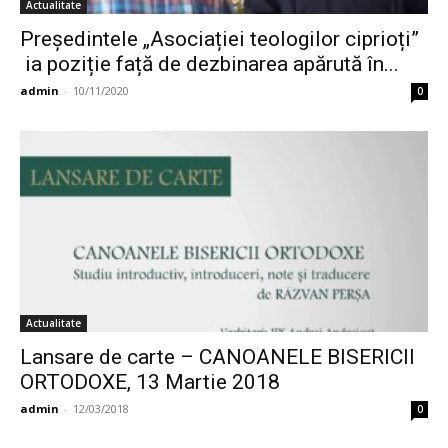
Actualitate
Președintele „Asociației teologilor ciprioți”
ia poziție față de dezbinarea apărută în...
admin
-
10/11/2020
0
Actualitate
Lansare de carte – CANOANELE BISERICII
ORTODOXE, 13 Martie 2018
admin
-
12/03/2018
0