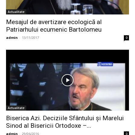
Actualitate
Mesajul de avertizare ecologică al
Patriarhului ecumenic Bartolomeu
admin
-
13/11/2017
0
Actualitate
Biserica Azi. Deciziile Sfântului și Marelui
Sinod al Bisericii Ortodoxe –...
admin
-
29/06/2016
0