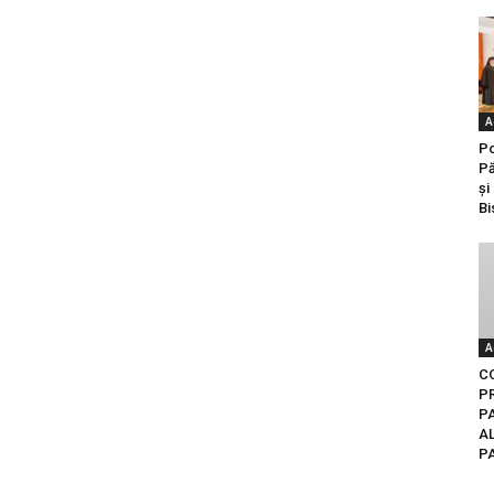
A
Po
Pă
și
Bi
A
C
P
P
AL
P