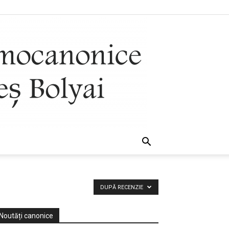
DUPĂ RECENZIE
Noutăți canonice