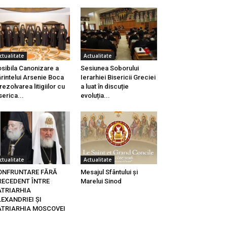
ctualitate
Actualitate
sibila Canonizare a
Sesiunea Soborului
rintelui Arsenie Boca
Ierarhiei Bisericii Greciei
 rezolvarea litigiilor cu
a luat în discuție
serica...
evoluția...
ctualitate
Actualitate
ONFRUNTARE FĂRĂ
Mesajul Sfântului și
RECEDENT ÎNTRE
Marelui Sinod
ATRIARHIA
EXANDRIEI ȘI
ATRIARHIA MOSCOVEI