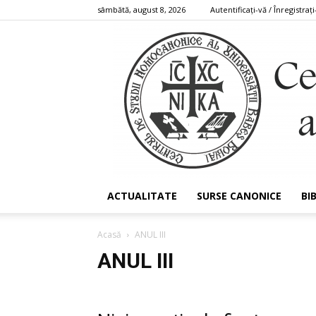
sâmbătă, august 8, 2026
Autentificați-vă / Înregistrați
ACTUALITATE
SURSE CANONICE
BI
Acasă
ANUL III
ANUL III