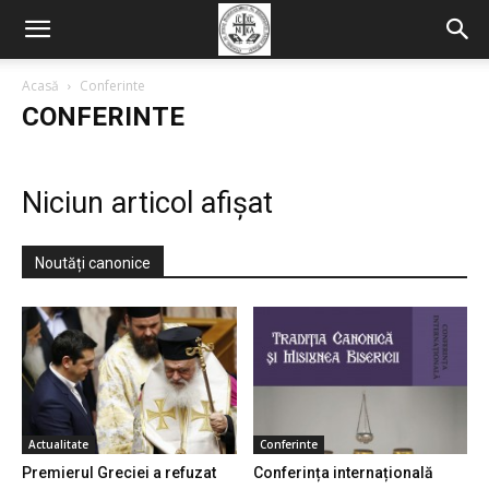
Acasă
Conferinte
CONFERINTE
Niciun articol afișat
Noutăți canonice
Actualitate
Conferinte
Premierul Greciei a refuzat
Conferința internațională