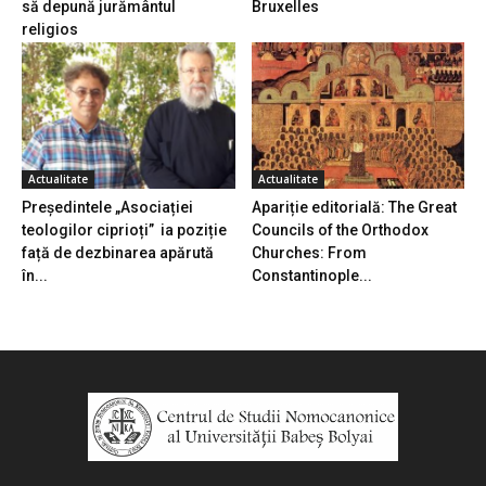
să depună jurământul
Bruxelles
religios
Actualitate
Actualitate
Președintele „Asociației
Apariție editorială: The Great
teologilor ciprioți” ia poziție
Councils of the Orthodox
față de dezbinarea apărută
Churches: From
în...
Constantinople...