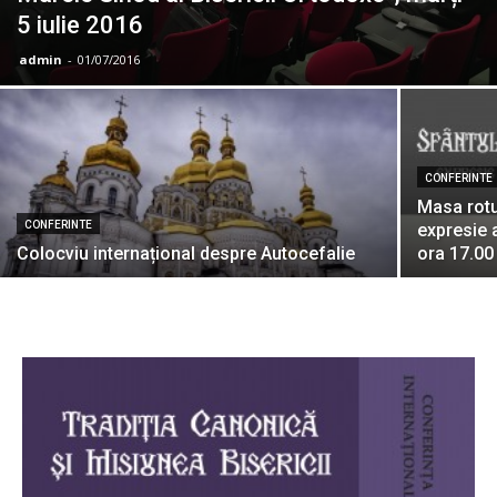
5 iulie 2016
admin
-
01/07/2016
CONFERINTE
Masa rotu
CONFERINTE
expresie a
Colocviu internațional despre Autocefalie
ora 17.00