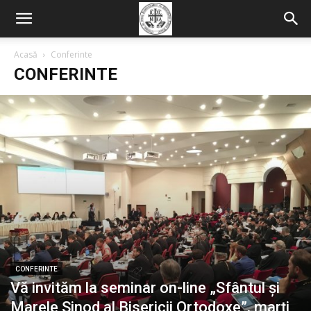
Acasă
Conferinte
CONFERINTE
CONFERINTE
Vă invităm la seminar on-line „Sfântul și
Marele Sinod al Bisericii Ortodoxe”, marți