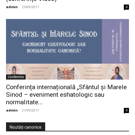
admin
-
25/09/2017
0
Conferinte
Conferința internațională „Sfântul și Marele
Sinod – eveniment eshatologic sau
normalitate...
admin
-
21/09/2017
0
Noutăți canonice