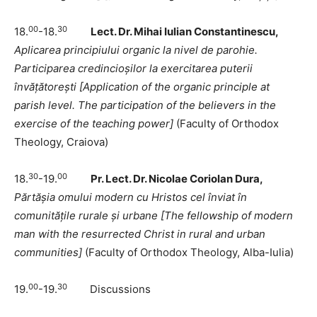
00
30
18.
-18.
Lect. Dr. Mihai Iulian Constantinescu,
Aplicarea principiului organic la nivel de parohie.
Participarea credincioșilor la exercitarea puterii
învățătorești
[
Application of the organic principle at
parish level. The participation of the believers in the
exercise of the teaching power
]
(Faculty of Orthodox
Theology, Craiova)
30
00
18.
-19.
Pr. Lect. Dr. Nicolae Coriolan Dura,
Părtășia omului modern cu Hristos cel înviat în
comunitățile rurale și urbane
[
The fellowship of modern
man with the resurrected Christ in rural and urban
communities
]
(Faculty of Orthodox Theology, Alba-Iulia)
00
30
19.
-19.
Discussions