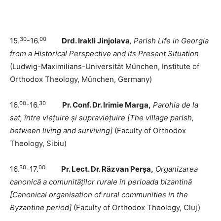
30
00
15.
-16.
Drd. Irakli Jinjolava
, Parish Life in Georgia
from a Historical Perspective and its Present Situation
(Ludwig-Maximilians-Universität München, Institute of
Orthodox Theology, München, Germany)
00
30
16.
-16.
Pr. Conf. Dr. Irimie Marga,
Parohia de la
sat, între viețuire și supraviețuire
[
The village parish,
between living and surviving
]
(Faculty of Orthodox
Theology, Sibiu)
30
00
16.
-17.
Pr. Lect. Dr. Răzvan Perșa,
O
rganizarea
canonică a comunităților rurale în perioada bizantină
[
Canonical organisation of rural communities in the
Byzantine period
]
(Faculty of Orthodox Theology, Cluj)