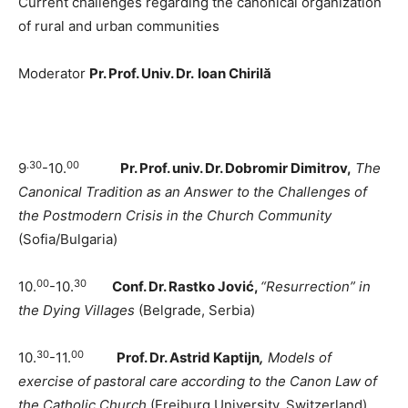
Current challenges regarding the canonical organization
of rural and urban communities
Moderator
Pr. Prof. Univ. Dr.
Ioan Chirilă
.30
00
9
-10.
Pr. Prof. univ. Dr. Dobromir Dimitrov
,
The
Canonical Tradition as an Answer to the Challenges of
the Postmodern Crisis in the Church Community
(Sofia/Bulgaria)
00
30
10.
-10.
Conf. Dr. Rastko Jović,
“Resurrection” in
the Dying Villages
(Belgrade, Serbia)
30
00
10.
-11.
Prof. Dr. Astrid Kaptijn
,
Models of
exercise of pastoral care according to the Canon Law of
the Catholic Church
(Freiburg University, Switzerland)