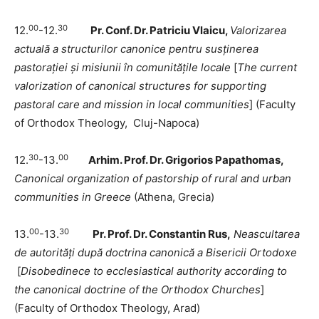
00
30
12.
-12.
Pr. Conf. Dr. Patriciu Vlaicu,
Valorizarea
actuală a structurilor canonice pentru susținerea
pastorației și misiunii în comunitățile locale
[
The current
valorization of canonical structures for supporting
pastoral care and mission in local communities
] (Faculty
of Orthodox Theology, Cluj-Napoca)
30
00
12.
-13.
Arhim. Prof. Dr. Grigorios Papathomas,
Canonical organization of pastorship of rural and urban
communities in Greece
(Athena, Grecia)
00
30
13.
-13.
Pr. Prof. Dr. Constantin Rus,
Neascultarea
de autorități după doctrina canonică a Bisericii Ortodoxe
[
Disobedinece to ecclesiastical authority according to
the canonical doctrine of the Orthodox Churches
]
(Faculty of Orthodox Theology, Arad)