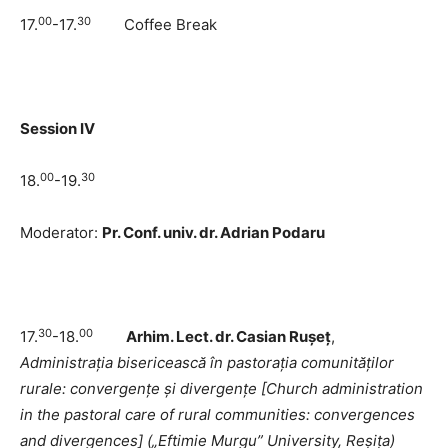
00
30
17.
-17.
Coffee Break
Session
IV
00
30
18.
-19.
Moderator:
Pr. Conf. univ. dr. Adrian Podaru
30
00
17.
-18.
Arhim. Lect. dr. Casian Rușeț
,
Administrația bisericească în pastorația comunităților
rurale: convergențe și divergențe
[
Church administration
in the pastoral care of rural communities: convergences
and divergences
]
(„Eftimie Murgu” University, Reșița)