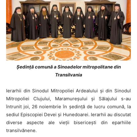
Şedinţă comună a Sinoadelor mitropolitane din
Transilvania
Ierarhii din Sinodul Mitropoliei Ardealului şi din Sinodul
Mitropoliei Clujului, Maramureşului şi Sălajului s-au
întrunit joi, 26 noiembrie în şedinţă de lucru comună, la
sediul Episcopiei Devei şi Hunedoarei. Ierarhii au discutat
diverse aspecte ale vieţii bisericeşti din eparhiile
transilvănene.