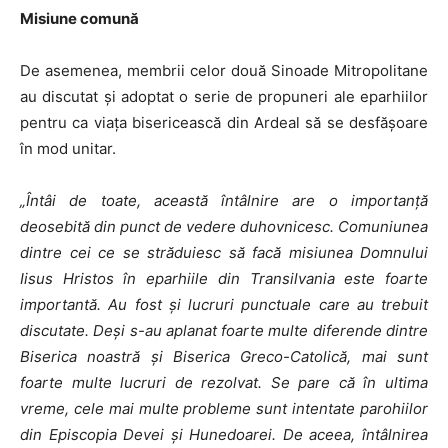
Misiune comună
De asemenea, membrii celor două Sinoade Mitropolitane
au discutat şi adoptat o serie de propuneri ale eparhiilor
pentru ca viaţa bisericească din Ardeal să se desfăşoare
în mod unitar.
„Întâi de toate, această întâlnire are o importanţă
deosebită din punct de vedere duhovnicesc. Comuniunea
dintre cei ce se străduiesc să facă misiunea Domnului
Iisus Hristos în eparhiile din Transilvania este foarte
importantă. Au fost şi lucruri punctuale care au trebuit
discutate. Deşi s-au aplanat foarte multe diferende dintre
Biserica noastră şi Biserica Greco-Catolică, mai sunt
foarte multe lucruri de rezolvat. Se pare că în ultima
vreme, cele mai multe probleme sunt intentate parohiilor
din Episcopia Devei şi Hunedoarei. De aceea, întâlnirea