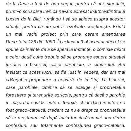
de la Deva a fost de bun augur, pentru că noi, sinodalii,
printr-o scrisoare irenică ne-am adresat Înaltpreafinţitului
Lucian de la Blaj, rugându-l să se aplece asupra acestor
situaţii, pentru că ele pot fi rezolvate creştineşte. Există
un mai vechi proiect prin care cerem amendarea
Decretului 126 din 1990. În articolul 3 al acestui decret se
spune că înainte de a se apela la instanţe, o comisie mixtă
a celor două culte trebuie să se pronunţe asupra situaţiei
juridice a bisericii, casei parohiale, a cimitirului. Am
insistat ca acest lucru să fie luat în vedere, dar am mai
adăugat o propunere a noastră, de la Cluj. La biserici,
case parohiale, cimitire să se adauge şi proprietăţile
forestiere şi terenurile agricole, pentru că dacă o parohie
în majoritate astăzi este ortodoxă, chiar dacă în istorie a
fost greco-catolică, credem că nu e drept ca proprietăţile
să le moştenească după foaia funciară numai una dintre
confesiuni sau totalmente confesiunea greco-catolică.