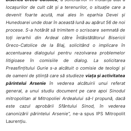
locaşurilor de cult cât şi a terenurilor, o situaţie care a
devenit foarte acută, mai ales în eparhia Devei şi
Hunedoarei unde doar în această lună au apărut 56 de noi
procese. S-a hotărât să trimitem o scrisoare semnată de
toţi ierarhii din Ardeal către Întâistătătorul Bisericii
Greco-Catolice de la Blaj, solicitând o implicare în
accentuarea dialogului pentru rezolvarea problemelor
litigioase în comisiile de dialog. La solicitarea
Preasfinţitului Gurie s-a alcătuit o comisie de teologi şi
de oameni de ştiinţă care să studieze
viaţa şi activitatea
părintelui Arsenie
în vederea alcătuirii unui referat
general, a unui studiu document pe care apoi Sinodul
mitropolitan al Mitropoliei Ardealului să-l propună, dacă
este cazul aprobării Sfântului Sinod, în vederea
canonizării părintelui Arsenie”,
ne-a spus IPS Mitropolit
Laurenţiu.