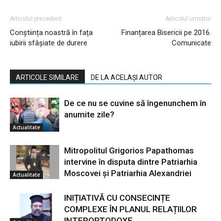
Articolul precedent
Articolul următor
Conștiința noastră în fața
Finanțarea Bisericii pe 2016.
iubirii sfâșiate de durere
Comunicate
ARTICOLE SIMILARE
DE LA ACELAȘI AUTOR
De ce nu se cuvine să îngenunchem în
anumite zile?
Actualitate
Mitropolitul Grigorios Papathomas
intervine în disputa dintre Patriarhia
Moscovei și Patriarhia Alexandriei
Actualitate
INIȚIATIVĂ CU CONSECINȚE
COMPLEXE ÎN PLANUL RELAȚIILOR
INTERORTODOXE