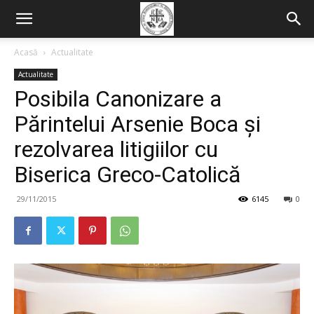
Acasă
Actualitate
Actualitate
Posibila Canonizare a
Părintelui Arsenie Boca și
rezolvarea litigiilor cu
Biserica Greco-Catolică
29/11/2015
6145
0