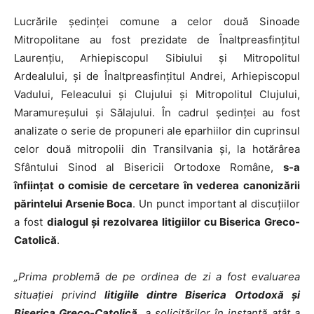
Lucrările şedinţei comune a celor două Sinoade
Mitropolitane au fost prezidate de Înaltpreasfinţitul
Laurenţiu, Arhiepiscopul Sibiului şi Mitropolitul
Ardealului, şi de Înaltpreasfinţitul Andrei, Arhiepiscopul
Vadului, Feleacului şi Clujului şi Mitropolitul Clujului,
Maramureşului şi Sălajului. În cadrul şedinţei au fost
analizate o serie de propuneri ale eparhiilor din cuprinsul
celor două mitropolii din Transilvania şi, la hotărârea
Sfântului Sinod al Bisericii Ortodoxe Române,
s-a
înfiinţat o comisie de cercetare în vederea canonizării
părintelui Arsenie Boca
. Un punct important al discuţiilor
a fost
dialogul şi rezolvarea litigiilor cu Biserica Greco-
Catolică
.
„Prima problemă de pe ordinea de zi a fost evaluarea
situaţiei privind
litigiile dintre Biserica Ortodoxă şi
Biserica Greco-Catolică
, a solicitărilor în instanţă atât a