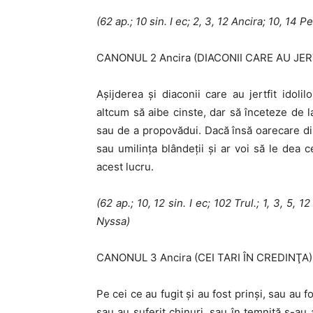
(62 ap.; 10 sin.
I
ec; 2, 3, 12 Ancira; 10, 14 Pe
CANONUL 2 Ancira (DIACONII CARE AU JER
Aşijderea şi diaconii care au jertfit idoli
altcum să aibe cinste, dar să înceteze de l
sau de a propovădui. Dacă însă oarecare di
sau umilinţa blândeţii şi ar voi să le dea 
acest lucru.
(62 ap.; 10, 12 sin.
I
ec; 102 Trul.; 1, 3, 5, 1
Nyssa)
CANONUL 3 Ancira (CEI TARI ÎN CREDINŢA)
Pe cei ce au fugit şi au fost prinşi, sau au fo
sau au suferit chinuri, sau în temniţă s-au ar