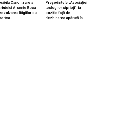
sibila Canonizare a
Președintele „Asociației
rintelui Arsenie Boca
teologilor ciprioți” ia
 rezolvarea litigiilor cu
poziție față de
serica...
dezbinarea apărută în...