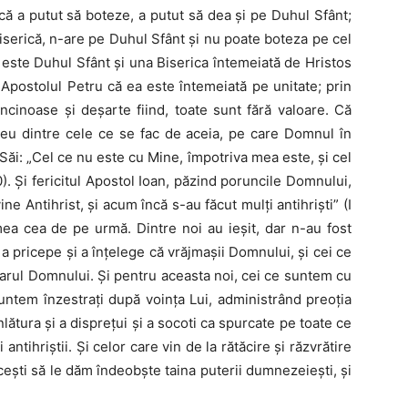
dacă a putut să boteze, a putut să dea şi pe Duhul Sfânt;
Biserică, n-are pe Duhul Sfânt şi nu poate boteza pe cel
 este Duhul Sfânt şi una Biserica înte­meiată de Hristos
 Apostolul Petru că ea este întemeiată pe unitate; prin
ncinoase şi deşarte fiind, toate sunt fără valoare. Că
zeu dintre cele ce se fac de aceia, pe care Domnul în
 Săi: „Cel ce nu este cu Mine, împotriva mea este, şi cel
. Şi fericitul Apostol Ioan, păzind poruncile Domnului,
vine Antihrist, şi acum încă s-au făcut mulţi antihrişti” (I
mea cea de pe urmă. Dintre noi au ieşit, dar n-au fost
 a pricepe şi a înţelege că vrăjmaşii Domnului, şi cei ce
harul Domnului. Şi pentru aceas­ta noi, cei ce suntem cu
ntem înzestraţi după voinţa Lui, administrând preoţia
nlătura şi a dispreţui şi a socoti ca spurcate pe toate ce
 antihriştii. Şi celor care vin de la rătăcire şi răzvrătire
iceşti să le dăm îndeobşte taina puterii dumnezeieşti, şi