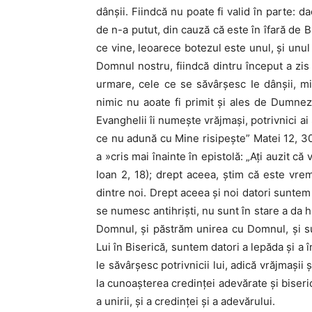
dânşii. Fiindcă nu poate fi valid în parte: 
de n-a putut, din cauză că este în îfară de 
ce vine, leoarece botezul este unul, şi unul
Domnul nostru, fiindcă dintru început a zis
urmare, cele ce se săvârşesc Ie dânşii, mi
nimic nu aoate fi primit şi ales de Dumne
Evanghelii îi numeşte vrăjmaşi, potrivnici ai
ce nu adună cu Mine risipeşte” Matei 12, 30)
a »cris mai înainte în epistolă: „Aţi auzit că 
Ioan 2, 18); drept aceea, ştim că este vre
dintre noi. Drept aceea şi noi datori suntem
se numesc antihrişti, nu sunt în stare a da 
Domnul, şi păstrăm unirea cu Domnul, şi su
Lui în Biserică, suntem datori a lepăda şi a î
le săvârşesc potrivnicii lui, adică vrăjmaşii şi
la cunoaşterea credinţei adevărate şi bise­r
a unirii, şi a cre­dinţei şi a adevărului.