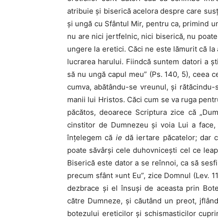
atribuie şi biserică acelora despre care sus
şi ungă cu Sfântul Mir, pentru ca, primind un
nu are nici jertfelnic, nici biserică, nu poa
ungere la eretici. Căci ne este lămurit că l
lucrarea ha­rului. Fiindcă suntem datori a ş
să nu ungă capul meu” (Ps. 140, 5), ceea ce
cumva, abătându-se vre­unul, şi rătăcindu-s
manii lui Hristos. Căci cum se va ruga pentru
păcătos, deoarece Scriptura zice că „Dum
cinstitor de Dumnezeu şi voia Lui a face, p
înţelegem că
ie
dă iertare păcatelor; dar
poate săvârşi cele duhovniceşti cel ce lea
Biserică este dator a se reînnoi, ca să sesfinţ
precum sfânt »unt Eu”, zice Domnul (Lev. 11,
dezbrace şi el însuşi de aceasta prin Bote
către Dumneze, şi căutând un preot, jflându
botezului ereticilor şi schismasticilor cupr