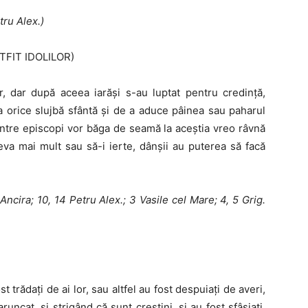
tru Alex.)
TFIT IDOLILOR)
lor, dar după aceea iarăşi s-au luptat pentru credinţă,
a orice slujbă sfântă şi de a aduce pâinea sau paharul
ntre episcopi vor băga de seamă la aceştia vreo râvnă
ceva mai mult sau să-i ierte, dânşii au puterea să facă
2 Ancira; 10, 14 Petru Alex.; 3
Vasile cel Mare; 4, 5 Grig.
st trădaţi de ai lor, sau altfel au fost despuiaţi de averi,
un­cat, şi strigând că sunt creştini, şi au fost sfâşiaţi,