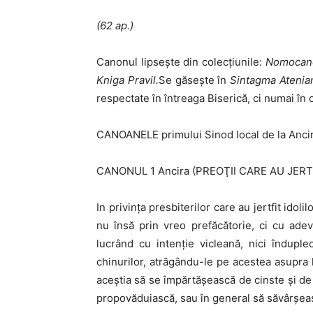
(62 ap.)
Canonul lipseşte din colecţiunile:
Nomocanon
Kniga Pravil.
Se găseşte în
Sintagma Ateni
respectate în întreaga Bi­serică, ci numai în c
CANOANELE primului Sinod local de la Ancir
CANONUL 1 Ancira (PREOŢII CARE AU JERT
In privinţa presbiterilor care au jertfit idoli
nu însă prin vreo prefăcătorie, ci cu adevă
lucrând cu intenţie vicleană, nici îndup
chinurilor, atrăgându-le pe acestea asupra 
aceştia să se împărtăşească de cinste şi de 
propovăduiască, sau în general să săvârşeasc