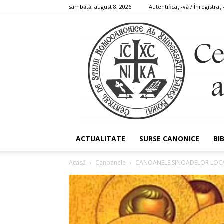
sâmbătă, august 8, 2026
Autentificați-vă / Înregistrați
ACTUALITATE
SURSE CANONICE
BI
Acasă
Canoanele
CANOANELE SINOADELOR LOC