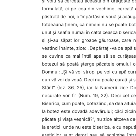
şi voiţi să cercetaţi aceasta din dragoste
formulată, ci pe cea din vechime, cercată c
păstrată de noi, o împărtăşim vouă şi adăugă
totdeauna ţinem, că nimeni nu se poate bote
unul şi seaflă numai în catoliceasca biseric
şi şi-au săpat lor groape găuroase, care nu 
vestind înainte, zice: „Depărtaţi-vă de apă st
se cuvine ca mai întâi apa să se curăţeas
botezul să poată şterge păcatele omului ce
Domnul: „Şi vă voi stropi pe voi cu apă cu­ra
duh vă voi da vouă. Deci nu poate curaţi şi s
Sfânt” (Iez. 36, 25), iar la Numerii zice 
necurate vor fi” (Num. 19, 22). Deci cel ce
Biserică, cum poate, bo­tezând, să dea altui
la botez este dovadă adevărului; căci zicân
păcate şi viaţă veşnică?”, nu zice altceva de
Ia eretici, unde nu este biserică, e cu neput
ereticilor sunt datori sau să schimbe în