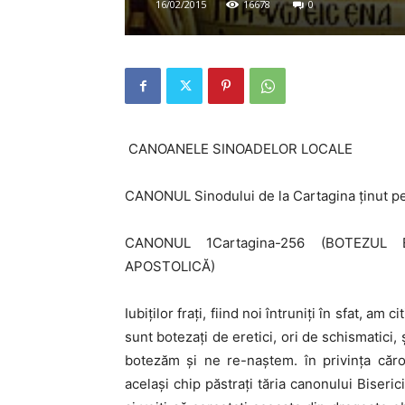
16/02/2015
16678
0
CANOANELE SINOADELOR LOCALE
CANONUL Sinodului de la Cartagina ţinut pe 
CANONUL 1Cartagina-256 (BOTEZUL 
APOSTOLICĂ)
Iubiţilor fraţi, fiind noi întruniţi în sfat, am 
sunt botezaţi de eretici, ori de schismati­ci,
botezăm şi ne re-naştem. în privinţa căro
acelaşi chip păstraţi tăria canonului Biseri