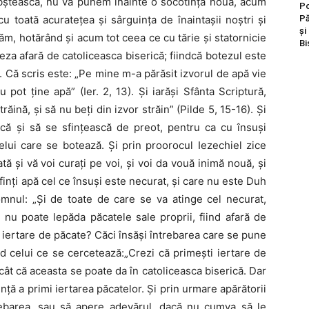
 obştească, nu vă punem înainte o socotinţă nouă, acum
Po
Pă
u toată acurateţea şi sârguinţa de înaintaşii noştri şi
și
m, hotărând şi acum tot ceea ce cu tărie şi statornicie
Bi
za afară de catoliceasca biserică; fiindcă botezul este
ă. Că scris este: „Pe mine m-a părăsit izvorul de apă vie
pot ţine apă” (Ier. 2, 13). Şi iarăşi Sfânta Scriptură,
răină, şi să nu beţi din izvor străin” (Pilde 5, 15-16). Şi
că şi să se sfinţească de preot, pentru ca cu însuşi
lui care se botează. Şi prin proorocul Iezechiel zice
tă şi vă voi curaţi pe voi, şi voi da vouă inimă nouă, şi
finţi apă cel ce însuşi este necurat, şi care nu este Duh
Domnul: „Şi de toate de care se va atinge cel necurat,
 nu poate lepăda păcatele sale proprii, fiind afară de
a iertare de păcate? Căci însăşi întrebarea care se pune
d celui ce se cercetează:„Crezi că primeşti iertare de
­cât că aceasta se poate da în catoliceasca biserică. Dar
inţă a primi iertarea păcatelor. Şi prin urmare apărătorii
trebarea, sau să apere adevărul, dacă nu cumva să le