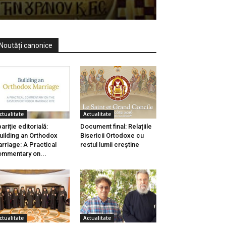
Noutăți canonice
ctualitate
Actualitate
ariție editorială:
Document final: Relațiile
uilding an Orthodox
Bisericii Ortodoxe cu
rriage: A Practical
restul lumii creștine
mmentary on...
ctualitate
Actualitate