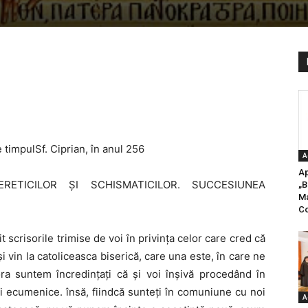
timpulSf. Ciprian, în anul 256
A
Ap
ERETICILOR ŞI SCHISMATICILOR. SUCCESIUNEA
„B
Ma
Co
citit scrisorile trimise de voi în privinţa celor care cred că
 şi vin la catoliceasca biserică, care una este, în care ne
ra suntem încredinţaţi că şi voi înşivă procedând în
cii ecumenice. însă, fiindcă sunteţi în comuniune cu noi
A