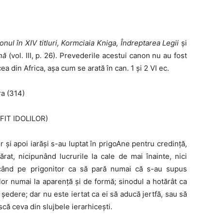
ul în XIV titluri, Kormciaia
Kniga, Îndreptarea Legii
şi
ană
(vol. III, p. 26). Prevederile acestui canon nu au fost
ea din Africa, aşa cum se arată în can. 1 şi 2 VI ec.
a (314)
FIT IDOLILOR)
lor şi apoi iarăşi s-au luptat în prigoAne pentru credinţă,
rat, nicipunând lucrurile la cale de mai înainte, nici
lecând pe prigonitor ca să pară numai că s-au supus
lor numai la aparenţă şi de formă; sinodul a hotărât ca
şedere; dar nu este ier­tat ca ei să aducă jertfă, sau să
ă ceva din slujbele ierarhiceşti.