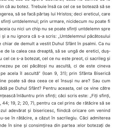
­ţin că au botez. Trebuie însă ca cel ce se botează să se
gerea, să se facă părtaş lui Hristos; deci ereti­cul, care
te sfinţi untdelemnul; prin urmare, nicidecum nu poate fi
a aceia cu nici un chip nu se poate sfinţi untdelemn spre
ti şi a nu ignora că s-a scris: „Untde­lemnul păcătosului
 chiar de demult a vestit Duhul Sfânt în psalmi. Ca nu
e de la calea cea dreaptă, să se ungă de eretici, duş­
 cel ce s-a botezat, cel ce nu este preot, ci sacrileg şi
nezeu pe cei păcătoşi nu ascultă, ci de este cineva
e acela îl ascultă” (Ioan 9, 31); prin Sfânta Biserică
 cine poate să dea ceea ce el însuşi nu are? Sau cum
pădă pe Duhul Sfânt? Pentru aceasta, cel ce vine către
ească înlăuntru prin sfinţi; căci scris este: „Fiţi sfinţi,
 44; 19, 2; 20, 7), pentru ca cel prins de rătăcire să se
zul adevărat şi bis­ericesc, fiindcă oricare om venind
-se în rătăcire, a căzut în sacrilegiu. Căci admiterea
inde în sine şi consimţirea din partea :elor botezaţi de