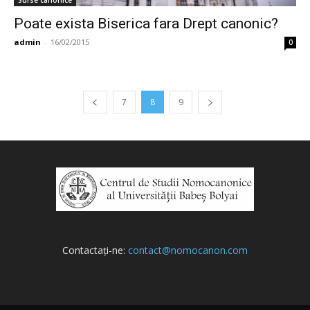
Poate exista Biserica fara Drept canonic?
admin
-
16/02/2015
0
7
8
9
Contactați-ne:
contact@nomocanon.com