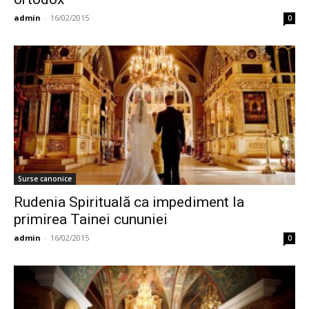
admin
-
16/02/2015
0
Surse canonice
Rudenia Spirituală ca impediment la
primirea Tainei cununiei
admin
-
16/02/2015
0