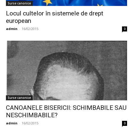
Surse canonice
Locul cultelor în sistemele de drept
european
admin
-
16/02/2015
0
Surse canonice
CANOANELE BISERICII: SCHIMBABILE SAU
NESCHIMBABILE?
admin
-
16/02/2015
0