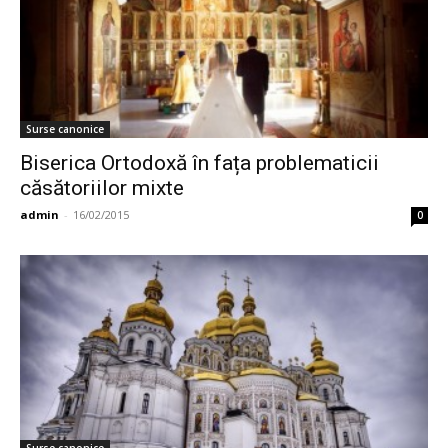
Surse canonice
Biserica Ortodoxă în fața problematicii
căsătoriilor mixte
admin
-
16/02/2015
0
Surse canonice