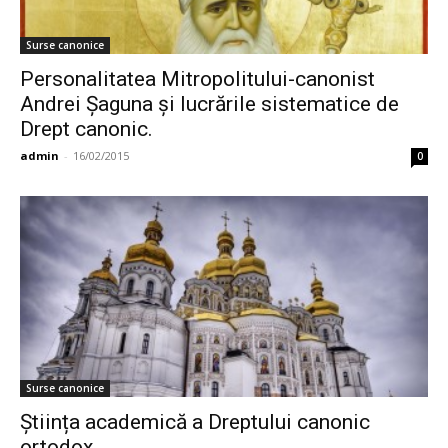
Surse canonice
Personalitatea Mitropolitului-canonist
Andrei Şaguna și lucrările sistematice de
Drept canonic.
admin
-
16/02/2015
0
Surse canonice
Știința academică a Dreptului canonic
ortodox